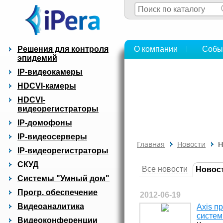
Решения для контроля
О компании
Собы
эпидемий
IP-видеокамеры
HDCVI-камеры
HDCVI-
видеорегистраторы
IP-домофоны
IP-видеосерверы
Главная
Новости
Н
IP-видеорегистраторы
СКУД
Все новости
Новос
Системы "Умный дом"
Прогр. обеспечение
2012-06-19
Видеоаналитика
Axis п
систем
Видеоконференции