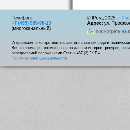
видеон
в том 
поддер
Телефон:
© IPera, 2025 –
IP-
ONVIF.
+7 (495) 989-98-13
Адрес:
ул. Профсоюз
года.Д
(многоканальный)
посмотреть на 
получи
Axis C
Информация о конкретном товаре, его внешнем виде и технически
Вся информация, размещенная на данном интернет-ресурсе, носи
определяемой положениями Статьи 437 (2) ГК РФ.
Политика конфиденциальности