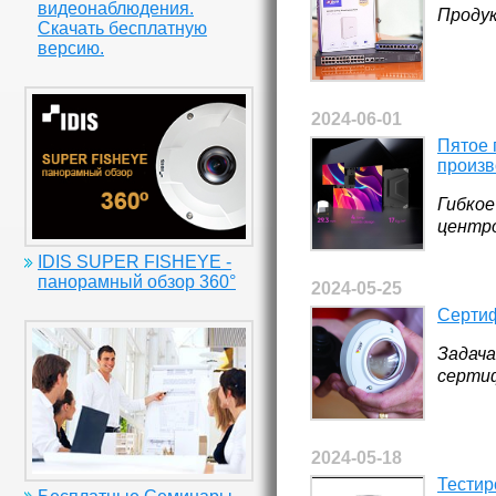
видеонаблюдения.
Проду
Скачать бесплатную
версию.
2024-06-01
Пятое 
произв
Гибкое
центро
IDIS SUPER FISHEYE -
панорамный обзор 360°
2024-05-25
Сертиф
Задача
сертиф
2024-05-18
Тестир