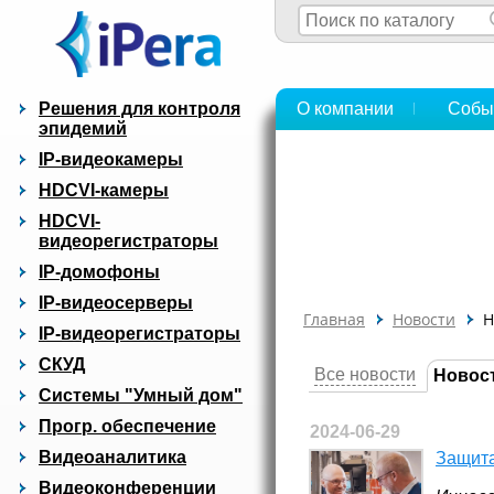
Решения для контроля
О компании
Собы
эпидемий
IP-видеокамеры
HDCVI-камеры
HDCVI-
видеорегистраторы
IP-домофоны
IP-видеосерверы
Главная
Новости
Н
IP-видеорегистраторы
СКУД
Все новости
Новос
Системы "Умный дом"
Прогр. обеспечение
2024-06-29
Видеоаналитика
Защита
Видеоконференции