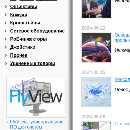
Иннова
Объективы
Кожухи
Кронштейны
2024-06-22
Сетевое оборудование
Освеща
PoE-инжекторы
прорыв
Джойстики
Интег
Прочее
Уцененные товары
2024-06-15
Консол
Новое 
2024-06-08
FlyView - универсальное
Что ож
ПО для систем