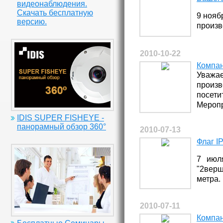
видеонаблюдения.
Скачать бесплатную
9 нояб
версию.
произв
однодн
для Ва
2010-10-22
Компан
Уважае
произв
посети
Меропр
проспе
IDIS SUPER FISHEYE -
17.00.
панорамный обзор 360°
2010-07-13
регист
Флаг I
рассмо
произв
7 июл
требов
"2вер
безопа
метра.
предпо
роста 
Демо: 
2010-07-11
ключев
Компан