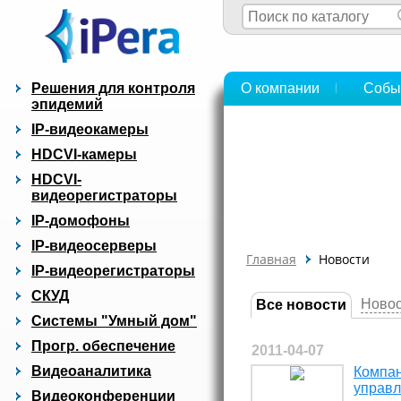
Решения для контроля
О компании
Собы
эпидемий
IP-видеокамеры
HDCVI-камеры
HDCVI-
видеорегистраторы
IP-домофоны
IP-видеосерверы
Главная
Новости
IP-видеорегистраторы
СКУД
Новос
Все новости
Системы "Умный дом"
Прогр. обеспечение
2011-04-07
Видеоаналитика
Компан
управл
Видеоконференции