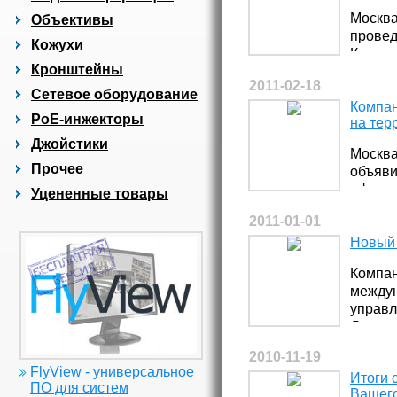
Москва
Объективы
провед
Кожухи
Казани
Кронштейны
ACTi и
2011-02-18
Сетевое оборудование
Компан
PoE-инжекторы
на тер
Джойстики
Москва
Прочее
объяви
официа
Уцененные товары
2011-01-01
Новый 
Компан
междун
управл
Дистнц
2010-11-19
FlyView - универсальное
Итоги 
ПО для систем
Вашего