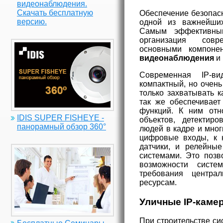
видеонаблюдения.
Скачать бесплатную
Обеспечение безопас
версию.
одной из важнейши
Самым эффективны
организация совр
основными компоне
видеонаблюдения
и 
Современная IP-ви
компактный, но очен
только захватывать к
так же обеспечивает
функций. К ним отн
IDIS SUPER FISHEYE -
объектов, детектир
панорамный обзор 360°
людей в кадре и мног
цифровые входы, к 
датчики, и релейны
системами. Это поз
возможности систе
требования центра
ресурсам.
Уличные IP-кам
При строительстве си