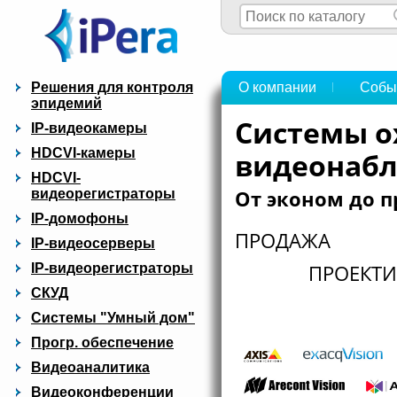
Решения для контроля
О компании
Собы
эпидемий
Системы о
IP-видеокамеры
HDCVI-камеры
видеонаб
HDCVI-
От эконом до 
видеорегистраторы
IP-домофоны
ПРОДАЖА
IP-видеосерверы
ПРОЕКТ
IP-видеорегистраторы
СКУД
Системы "Умный дом"
Прогр. обеспечение
Видеоаналитика
Видеоконференции