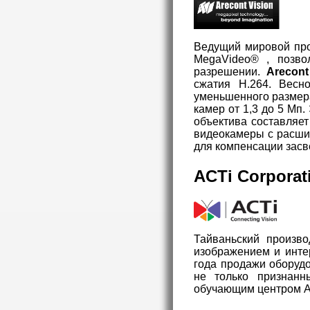
Ведущий мировой про
MegaVideo® , позво
разрешении.
Arecont
сжатия Н.264. Весн
уменьшенного размера
камер от 1,3 до 5 Мп.
объектива составляет
видеокамеры с расши
для компенсации засв
ACTi Corporat
Тайваньский произво
изображением и инте
года продажи оборудо
не только признанн
обучающим центром AC