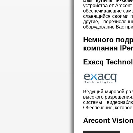
Вам
купить IP-кам
устройства от Arecon
обеспечивающие самый
славящийся своими п
другие, перечисле
оборудование Вас при
Немного подр
компания
IPe
Exacq Technol
Ведущий мировой раз
высокого разрешения
системы видеонабл
Обеспечение, которое
Arecont Visi