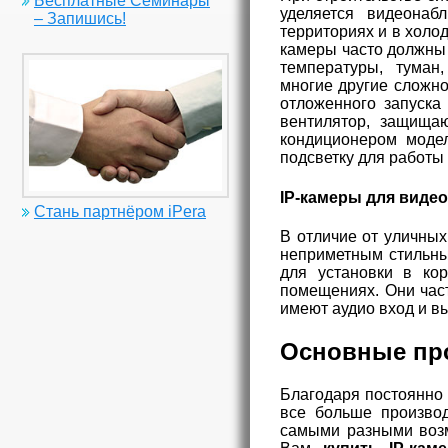
Бесплатные Семинары
уделяется видеонаб
– Запишись!
территориях и в холо
камеры часто должны
температуры, туман
многие другие сложно
отложенного запуска
вентилятор, защища
кондиционером моде
подсветку для работы
IP-камеры для виде
Стань партнёром iPera
В отличие от уличны
неприметным стильны
для установки в ко
помещениях. Они час
имеют аудио вход и в
Основные пр
Благодаря постоянно 
все больше производ
самыми разными возм