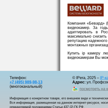
Компания «Бeвард» (
видеокамер. За год
адаптировать в Ро
максимально снизить
репутацию надежного
монтажных организац
Купить ip камеру лю
видеокамерам Вы мож
Телефон:
© IPera, 2025 –
IP-
+7 (495) 989-98-13
Адрес:
ул. Профсоюз
(многоканальный)
посмотреть на 
Информация о конкретном товаре, его внешнем виде и технически
Вся информация, размещенная на данном интернет-ресурсе, носи
определяемой положениями Статьи 437 (2) ГК РФ.