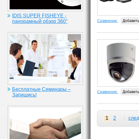
IDIS SUPER FISHEYE -
Сравнение:
Добавит
панорамный обзор 360°
Бесплатные Семинары –
Сравнение:
Добавит
Запишись!
1
2
сле