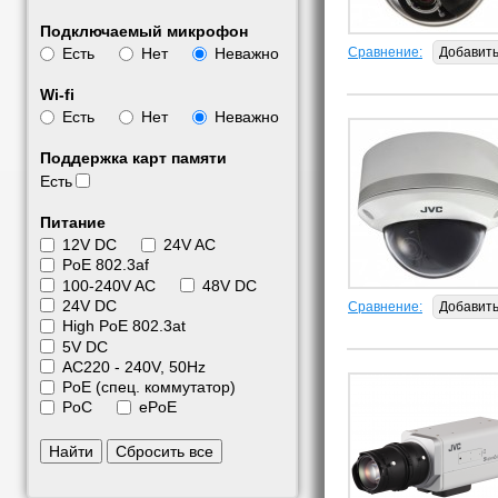
Подключаемый микрофон
Сравнение:
Добавит
Есть
Нет
Неважно
Wi-fi
Есть
Нет
Неважно
Поддержка карт памяти
Есть
Питание
12V DC
24V AC
PoE 802.3af
100-240V AC
48V DC
24V DC
Сравнение:
Добавит
High PoE 802.3at
5V DC
АС220 - 240V, 50Hz
PoE (спец. коммутатор)
PoC
ePoE
Найти
Сбросить все