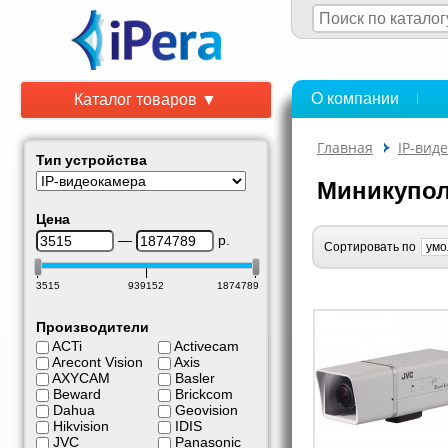
О компании
Каталог товаров ▼
Главная
IP-вид
Тип устройства
Миникупо
Цена
—
р.
Сортировать по
3515
939152
1874789
Производители
ACTi
Activecam
Arecont Vision
Axis
AXYCAM
Basler
Beward
Brickcom
Dahua
Geovision
Hikvision
IDIS
JVC
Panasonic