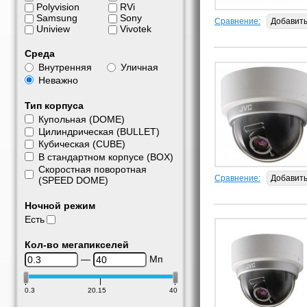
Polyvision
RVi
Samsung
Sony
Сравнение:
Добавит
Uniview
Vivotek
Среда
Внутренняя
Уличная
Неважно
Тип корпуса
Купольная (DOME)
Цилиндрическая (BULLET)
Кубическая (CUBE)
В стандартном корпусе (BOX)
Скоростная поворотная
Сравнение:
Добавит
(SPEED DOME)
Ночной режим
Есть
Кол-во мегапикселей
—
Мп
0.3
20.15
40