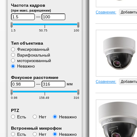
Частота кадров
(при макс. разрешении)
Сравнение:
Добавит
—
1.5
50.75
100
Тип объектива
Фиксированный
Варифокальный
моторизованный
Неважно
Фокусное расстояние
Сравнение:
Добавит
—
мм
0.98
158.49
316
PTZ
Есть
Нет
Неважно
Встроенный микрофон
Есть
Нет
Неважно