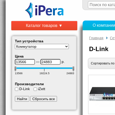
О компани
Каталог товаров ▼
Главная
Се
Тип устройства
D-Link
Цена
—
р.
Сортировать по
13566
19224.5
24883
Производители
D-Link
iZett
Найти
Сбросить все