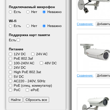
Подключаемый микрофон
Есть
Нет
Неважно
Wi-fi
Сравнение:
Добавит
Есть
Нет
Неважно
Поддержка карт памяти
Есть
Питание
12V DC
24V AC
PoE 802.3af
100-240V AC
48V DC
24V DC
High PoE 802.3at
Сравнение:
Добавит
5V DC
АС220 - 240V, 50Hz
PoE (спец. коммутатор)
PoC
ePoE
Найти
Сбросить все