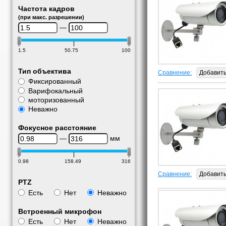
Частота кадров
(при макс. разрешении)
—
1.5
50.75
100
Тип объектива
Сравнение:
Добавит
Фиксированный
Варифокальный
моторизованный
Неважно
Фокусное расстояние
—
мм
0.98
158.49
316
Сравнение:
Добавит
PTZ
Есть
Нет
Неважно
Встроенный микрофон
Есть
Нет
Неважно