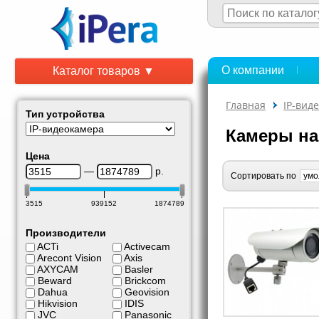
О компании
Каталог товаров ▼
Главная
IP-вид
Тип устройства
Камеры н
Цена
—
р.
Сортировать по
3515
939152
1874789
Производители
ACTi
Activecam
Arecont Vision
Axis
AXYCAM
Basler
Beward
Brickcom
Dahua
Geovision
Hikvision
IDIS
JVC
Panasonic