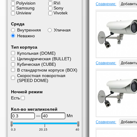
Polyvision
RVi
Сравнение:
Добавит
Samsung
Sony
Uniview
Vivotek
Среда
Внутренняя
Уличная
Неважно
Тип корпуса
Купольная (DOME)
Цилиндрическая (BULLET)
Сравнение:
Добавит
Кубическая (CUBE)
В стандартном корпусе (BOX)
Скоростная поворотная
(SPEED DOME)
Ночной режим
Есть
Кол-во мегапикселей
—
Мп
Сравнение:
Добавит
0.3
20.15
40