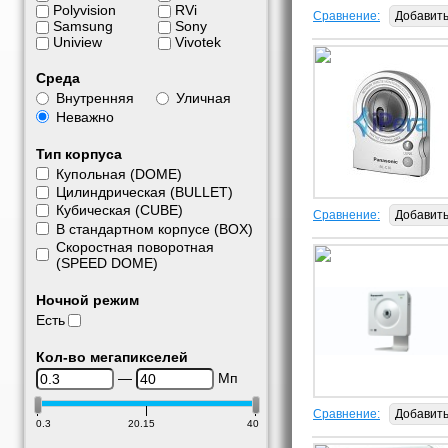
Polyvision
RVi
Сравнение:
Добавит
Samsung
Sony
Uniview
Vivotek
Среда
Внутренняя
Уличная
Неважно
Тип корпуса
Купольная (DOME)
Цилиндрическая (BULLET)
Кубическая (CUBE)
Сравнение:
Добавит
В стандартном корпусе (BOX)
Скоростная поворотная
(SPEED DOME)
Ночной режим
Есть
Кол-во мегапикселей
—
Мп
Сравнение:
Добавит
0.3
20.15
40