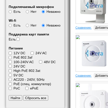
Подключаемый микрофон
Есть
Нет
Неважно
Wi-fi
Есть
Нет
Неважно
Сравнение:
Добавит
Поддержка карт памяти
Есть
Питание
12V DC
24V AC
PoE 802.3af
100-240V AC
48V DC
24V DC
High PoE 802.3at
5V DC
Сравнение:
Добавит
АС220 - 240V, 50Hz
PoE (спец. коммутатор)
PoC
ePoE
Найти
Сбросить все