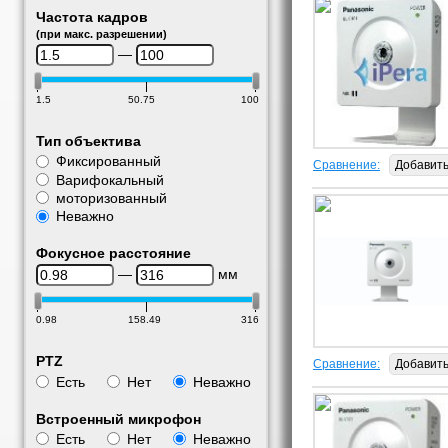
Частота кадров
(при макс. разрешении)
—
1.5
50.75
100
Тип объектива
Фиксированный
Сравнение:
Добавит
Варифокальный
моторизованный
Неважно
Фокусное расстояние
—
мм
0.98
158.49
316
PTZ
Сравнение:
Добавит
Есть
Нет
Неважно
Встроенный микрофон
Есть
Нет
Неважно