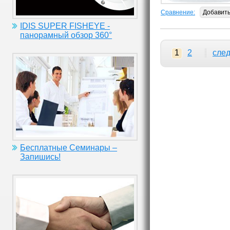
Сравнение:
Добавит
IDIS SUPER FISHEYE -
панорамный обзор 360°
1
2
сле
Бесплатные Семинары –
Запишись!