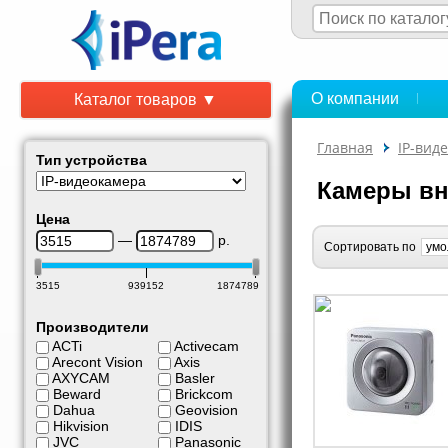
О компании
Каталог товаров ▼
Главная
IP-вид
Тип устройства
Камеры вн
Цена
—
р.
Сортировать по
3515
939152
1874789
Производители
ACTi
Activecam
Arecont Vision
Axis
AXYCAM
Basler
Beward
Brickcom
Dahua
Geovision
Hikvision
IDIS
JVC
Panasonic