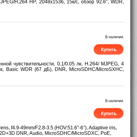
 JPEG/H.264 HP, 2048х1536, 15к/с, обзор 92.6°, WDR,
В наличии
Купить
ой чувствительности, 0.1/0.05 лк, H.264/ MJPEG, 4
вук, Basic WDR (67 дБ), DNR, MicroSDHC/MicroSXHC,
В наличии
Купить
s, f4.9-49mm/F2.8-3.5 (HOV:51.6°-6°), Adaptive iris,
fps, 2D+3D DNR, Audio, MicroSDHC/MicroSDXC, PoE,