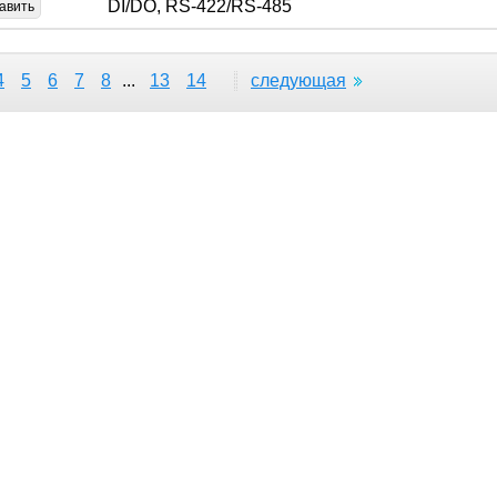
DI/DO, RS-422/RS-485
авить
4
5
6
7
8
...
13
14
следующая