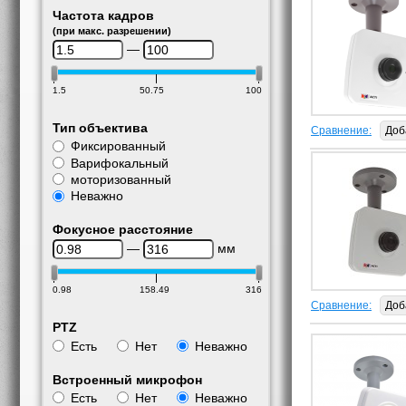
Частота кадров
(при макс. разрешении)
—
1.5
50.75
100
Тип объектива
Сравнение:
Доб
Фиксированный
Варифокальный
моторизованный
Неважно
Фокусное расстояние
—
мм
0.98
158.49
316
Сравнение:
Доб
PTZ
Есть
Нет
Неважно
Встроенный микрофон
Есть
Нет
Неважно