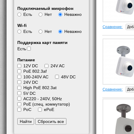
Подключаемый микрофон
Есть
Нет
Неважно
Wi-fi
Сравнение:
Доб
Есть
Нет
Неважно
Поддержка карт памяти
Есть
Питание
12V DC
24V AC
PoE 802.3af
100-240V AC
48V DC
24V DC
High PoE 802.3at
Сравнение:
Доб
5V DC
АС220 - 240V, 50Hz
PoE (спец. коммутатор)
PoC
ePoE
Найти
Сбросить все