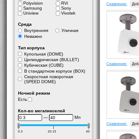
Polyvision
RVi
Сравнение:
Доб
Samsung
Sony
Uniview
Vivotek
Среда
Внутренняя
Уличная
Неважно
Тип корпуса
Купольная (DOME)
Цилиндрическая (BULLET)
Сравнение:
Доб
Кубическая (CUBE)
В стандартном корпусе (BOX)
Скоростная поворотная
(SPEED DOME)
Ночной режим
Есть
Кол-во мегапикселей
—
Мп
Сравнение:
Доб
0.3
20.15
40