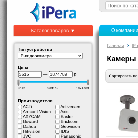
О компани
Каталог товаров ▼
Главная
IP
Тип устройства
Камеры 
Цена
—
р.
Сортировать по
3515
939152
1874789
Производители
ACTi
Activecam
Arecont Vision
Axis
AXYCAM
Basler
Beward
Brickcom
Dahua
Geovision
Hikvision
IDIS
JVC
Panasonic