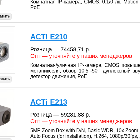
Комнатная IP-камера, CMOS, 0.1/0 лк, Motion
PoE
авить
ACTi E210
Розница — 74458,71 р.
Опт — уточняйте у наших менеджеров
Комнатная/уличная IP-камера, CMOS повышенн
мегапикселя, обзор 10.5°-50°, дуплексный з
детектор движения, PoE
авить
ACTi E213
Розница — 59281,88 р.
Опт — уточняйте у наших менеджеров
5MP Zoom Box with D/N, Basic WDR, 10x Zoom len
Auto Focus (for installation), H.264, 1080p/30