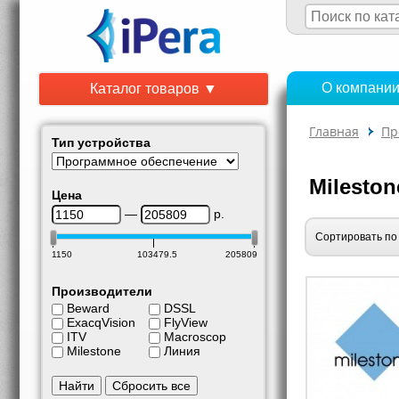
О компани
Каталог товаров ▼
Главная
Пр
Тип устройства
Mileston
Цена
—
р.
Сортировать по
1150
103479.5
205809
Производители
Beward
DSSL
ExacqVision
FlyView
ITV
Macroscop
Milestone
Линия
Найти
Сбросить все