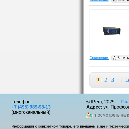
Сравнение:
Добавить
1
2
3
с
Телефон:
© IPera, 2025 –
IP-
+7 (495) 989-98-13
Адрес:
ул. Профсоюз
(многоканальный)
посмотреть на 
Информация о конкретном товаре, его внешнем виде и технически