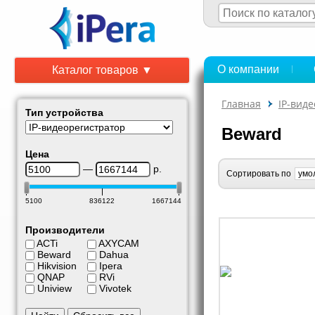
О компании
Каталог товаров ▼
Главная
IP-вид
Тип устройства
Beward
Цена
—
р.
Сортировать по
5100
836122
1667144
Производители
ACTi
AXYCAM
Beward
Dahua
Hikvision
Ipera
QNAP
RVi
Uniview
Vivotek