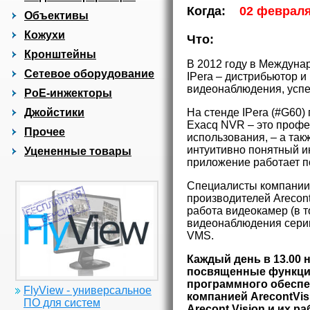
Когда:
02 февраля
Объективы
Кожухи
Что:
Кронштейны
В 2012 году в Междуна
Сетевое оборудование
IPera – дистрибьютор и
видеонаблюдения, успе
PoE-инжекторы
Джойстики
На стенде IPera (#G60)
Exacq NVR – это проф
Прочее
использования, – а так
интуитивно понятный и
Уцененные товары
приложение работает по
Специалисты компании 
производителей Arecont
работа видеокамер (в т
видеонаблюдения серии
VMS.
Каждый день в 13.00 
посвященные функци
программного обеспеч
FlyView - универсальное
компанией ArecontVi
ПО для систем
Arecont Vision и их 