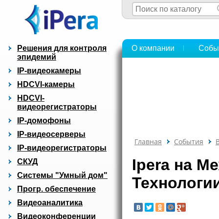
Решения для контроля
О компании
Собы
эпидемий
IP-видеокамеры
HDCVI-камеры
HDCVI-
видеорегистраторы
IP-домофоны
IP-видеосерверы
Главная
События
IP-видеорегистраторы
Ipera на 
СКУД
Системы "Умный дом"
Технологи
Прогр. обеспечение
Видеоаналитика
Видеоконференции