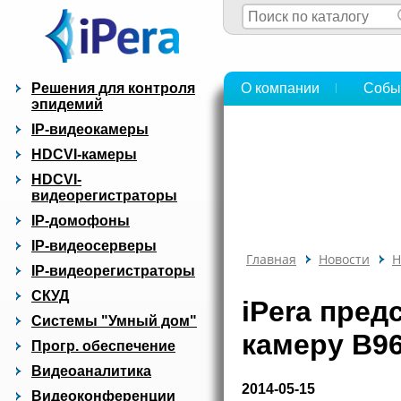
Решения для контроля
О компании
Собы
эпидемий
IP-видеокамеры
HDCVI-камеры
HDCVI-
видеорегистраторы
IP-домофоны
IP-видеосерверы
Главная
Новости
Н
IP-видеорегистраторы
СКУД
iPera пред
Системы "Умный дом"
камеру B96
Прогр. обеспечение
Видеоаналитика
2014-05-15
Видеоконференции