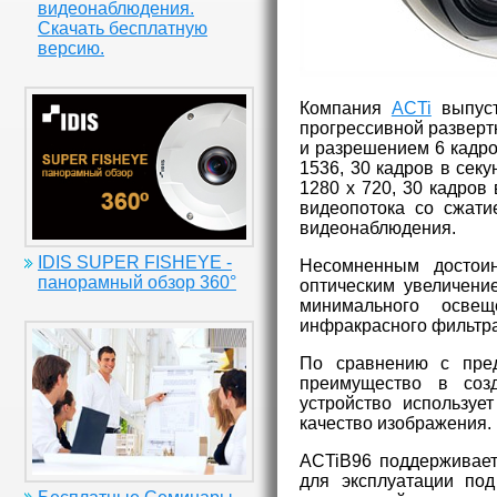
видеонаблюдения.
Скачать бесплатную
версию.
Компания
ACTi
выпуст
прогрессивной разверт
и разрешением 6 кадров
1536, 30 кадров в сек
1280 х 720, 30 кадров
видеопотока со сжати
видеонаблюдения.
IDIS SUPER FISHEYE -
Несомненным достои
панорамный обзор 360°
оптическим увеличени
минимального освещ
инфракрасного фильтра
По сравнению с пре
преимущество в созд
устройство использу
качество изображения.
ACTiB96 поддерживает 
для эксплуатации под