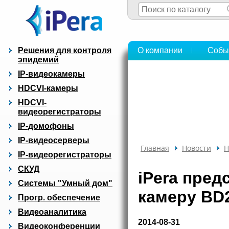
Решения для контроля
О компании
Собы
эпидемий
IP-видеокамеры
HDCVI-камеры
HDCVI-
видеорегистраторы
IP-домофоны
IP-видеосерверы
Главная
Новости
Н
IP-видеорегистраторы
СКУД
iPera пред
Системы "Умный дом"
камеру BD
Прогр. обеспечение
Видеоаналитика
2014-08-31
Видеоконференции