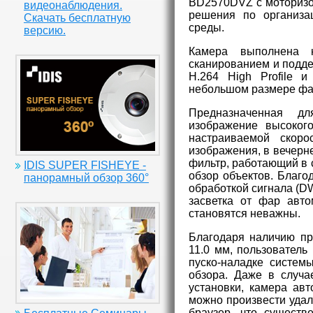
BD2570DVZ с моторизо
видеонаблюдения.
решения по организа
Скачать бесплатную
среды.
версию.
Камера выполнена н
сканированием и подде
Н.264 High Profile 
небольшом размере фа
Предназначенная дл
изображение высокого
настраиваемой скоро
изображения, в вечерн
фильтр, работающий в 
IDIS SUPER FISHEYE -
обзор объектов. Благо
панорамный обзор 360°
обработкой сигнала (D
засветка от фар авт
становятся неважны.
Благодаря наличию пр
11.0 мм, пользователь
пуско-наладке систем
обзора. Даже в случа
установки, камера авт
можно произвести удал
браузер, что существ