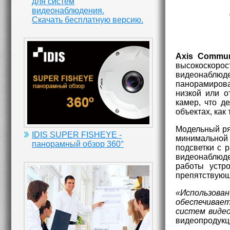
для систем
видеонаблюдения.
Скачать бесплатную версию.
Axis Commun
высокоскоро
видеонаблюд
панорамирова
низкой или о
камер, что д
объектах, как
Модельный ря
IDIS SUPER FISHEYE -
минимальной
панорамный обзор 360°
подсветки с 
видеонаблюд
работы устр
препятствующ
«Использова
обеспечивае
систем видео
видеопродукц