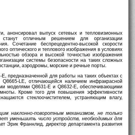
и, анонсировал выпуск сетевых и тепловизионных
ые станут отличным решением для организации
ия. Сочетание беспрецедентно-высокой скорости
ого оптического и теплового изображения в условиях
льностью обзора и высокой точностью изображения
ганизации системы безопасности на таких сложных
останции, аэродромы, морские и речные порты.
, предназначенной для работы на таких объектах с
и Q8665-LE, отличающейся наличием инфракрасной
ными моделями Q8631-E и Q8632-E, обеспечивающими
емноты. Кроме того для повышения эффективности
нащаются стеклоочистителем, устраняющим влагу,
щим наклонно-поворотным механизмом, не только
яет уменьшить число устройств, необходимых для
т Эрик Франнлид, директор департамента развития