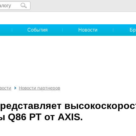
и
События
Новости
Бр
вости
Новости партнеров
 представляет высокоскоро
 Q86 PT от AXIS.