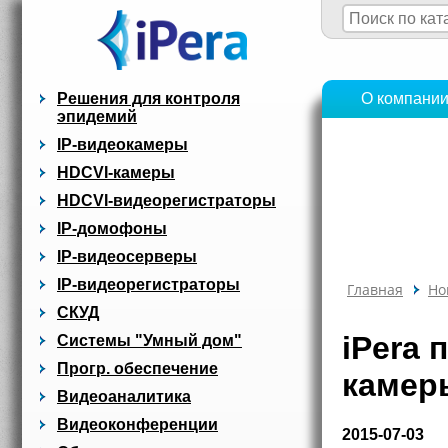
Решения для контроля
О компани
эпидемий
IP-видеокамеры
HDCVI-камеры
HDCVI-видеорегистраторы
IP-домофоны
IP-видеосерверы
IP-видеорегистраторы
Главная
Но
СКУД
iPera
Системы "Умный дом"
Прогр. обеспечение
камеры
Видеоаналитика
Видеоконференции
2015-07-03