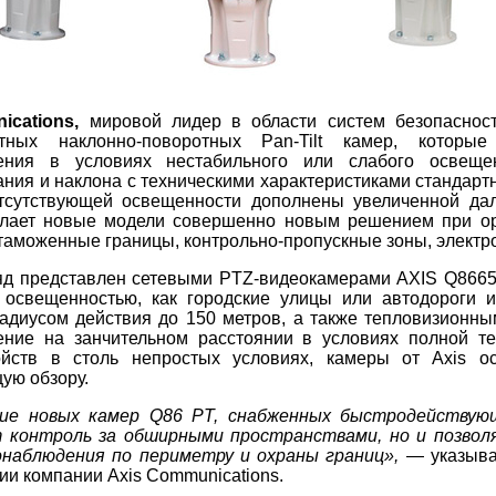
ications,
мировой лидер в области систем безопасност
стных наклонно-поворотных Pan-Tilt камер, котор
ения в условиях нестабильного или слабого освещен
ния и наклона с техническими характеристиками стандартн
тсутствующей освещенности дополнены увеличенной да
елает новые модели совершенно новым решением при ор
 таможенные границы, контрольно-пропускные зоны, электр
д представлен сетевыми PTZ-видеокамерами AXIS Q8665-E
 освещенностью, как городские улицы или автодороги 
радиусом действия до 150 метров, а также тепловизион
ение на занчительном расстоянии в условиях полной т
ойств в столь непростых условиях, камеры от Axis ос
ую обзору.
ние новых камер Q86 PT, снабженных быстродействую
т контроль за обширными пространствами, но и позвол
наблюдения по периметру и охраны границ»,
— указывае
ии компании Axis Communications.