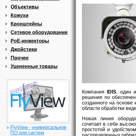
Объективы
Кожухи
Кронштейны
Сетевое оборудование
PoE-инжекторы
Джойстики
Прочее
Уцененные товары
Компания
IDIS
, один 
решения по обеспечен
созданного на основе 
области обработки виде
Новая линия оборудо
сочетает в себе высок
FlyView - универсальное
простотой и удобство
ПО для систем
распределенных гибри