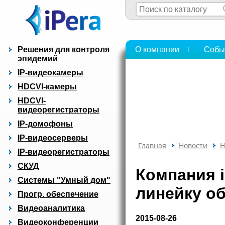
Решения для контроля
О компании
Собы
эпидемий
IP-видеокамеры
HDCVI-камеры
HDCVI-
видеорегистраторы
IP-домофоны
IP-видеосерверы
Главная
Новости
Н
IP-видеорегистраторы
СКУД
Компания 
Системы "Умный дом"
линейку об
Прогр. обеспечение
Видеоаналитика
2015-08-26
Видеоконференции