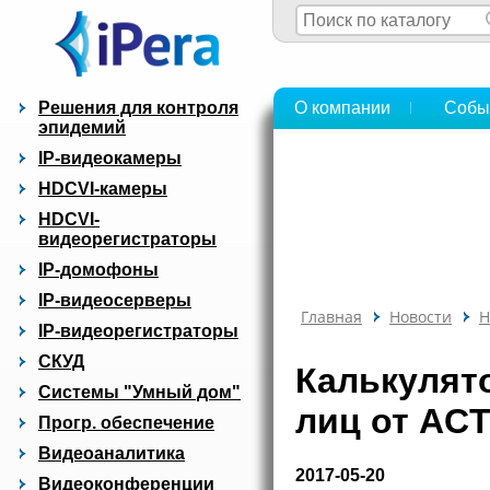
Решения для контроля
О компании
Собы
эпидемий
IP-видеокамеры
HDCVI-камеры
HDCVI-
видеорегистраторы
IP-домофоны
IP-видеосерверы
Главная
Новости
Н
IP-видеорегистраторы
СКУД
Калькулят
Системы "Умный дом"
лиц от ACT
Прогр. обеспечение
Видеоаналитика
2017-05-20
Видеоконференции