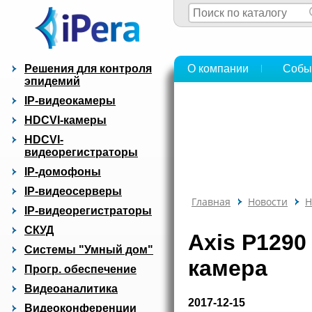
Решения для контроля
О компании
Собы
эпидемий
IP-видеокамеры
HDCVI-камеры
HDCVI-
видеорегистраторы
IP-домофоны
IP-видеосерверы
Главная
Новости
Н
IP-видеорегистраторы
СКУД
Axis P1290
Системы "Умный дом"
камера
Прогр. обеспечение
Видеоаналитика
2017-12-15
Видеоконференции