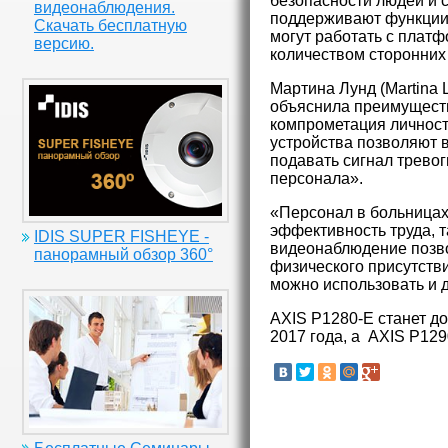
безопасности людей и 
видеонаблюдения.
поддерживают функции 
Скачать бесплатную
могут работать с платф
версию.
количеством сторонних
Мартина Лунд (Martina 
объяснила преимуществ
компрометация личност
устройства позволяют 
подавать сигнал тревог
персонала».
«Персонал в больницах
эффективность труда, т
IDIS SUPER FISHEYE -
видеонаблюдение позво
панорамный обзор 360°
физического присутстви
можно использовать и 
AXIS P1280-E станет д
2017 года, а AXIS P129