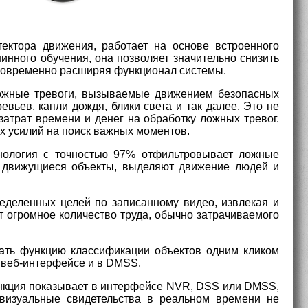
тектора движения, работает на основе встроенного
нного обучения, она позволяет значительно снизить
дновременно расширяя функционал системы.
ожные тревоги, вызываемые движением безопасных
евьев, капли дождя, блики света и так далее. Это не
затрат времени и денег на обработку ложных тревог.
х усилий на поиск важных моментов.
нология с точностью 97% отфильтровывает ложные
т движущиеся объекты, выделяют движение людей и
еделенных целей по записанному видео, извлекая и
т огромное количество труда, обычно затрачиваемого
чать функцию классификации объектов одним кликом
 веб-интерфейсе и в DMSS.
ункция показывает в интерфейсе NVR, DSS или DMSS,
 визуальные свидетельства в реальном времени не