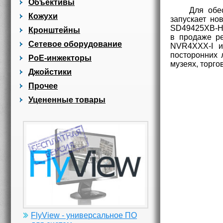
Объективы
Для обе
Кожухи
запускает но
SD49425XB-H
Кронштейны
в продаже р
Сетевое оборудование
NVR4XXX-I и
посторонних 
PoE-инжекторы
музеях, торго
Джойстики
Прочее
Уцененные товары
FlyView - универсальное ПО