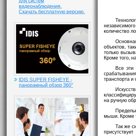
для систем
видеонаблюдения.
Скачать бесплатную версию.
Техноло
независимого
количество л
Основна
объектов, так
только вызыв
Кроме того, 
Все эти
срабатывания
транспорта и 
IDIS SUPER FISHEYE -
панорамный обзор 360°
Искусств
классифициру
на ручную обр
Предель
мыши. Кроме 
Так же с
присутствует