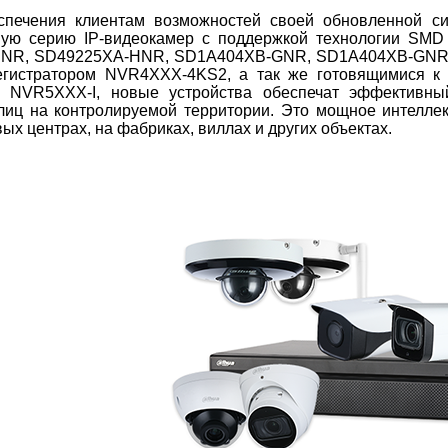
спечения клиентам возможностей своей обновленной си
вую серию IP-видеокамер с поддержкой технологии SMD P
NR, SD49225XA-HNR, SD1A404XB-GNR, SD1A404XB-GNR-W,
егистратором NVR4XXX-4KS2, а так же готовящимися 
 NVR5XXX-I, новые устройства обеспечат эффективны
лиц на контролируемой территории. Это мощное интеллек
вых центрах, на фабриках, виллах и других объектах.