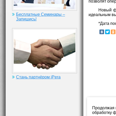
позволят опе
Новый фу
Бесплатные Семинары –
идеальным вы
Запишись!
*Дата по
Стань партнёром iPera
Продолжая и
обработку ф