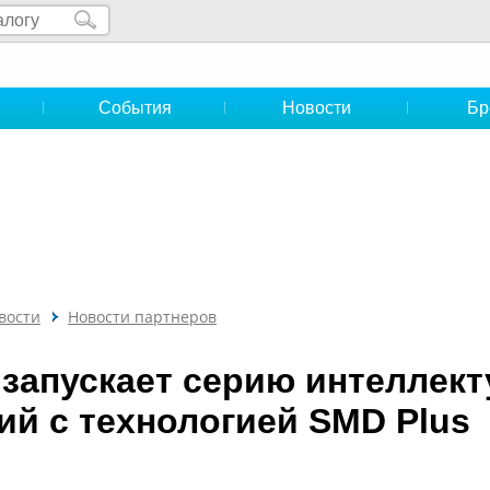
и
События
Новости
Бр
вости
Новости партнеров
 запускает серию интеллек
ий с технологией SMD Plus