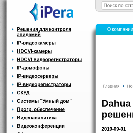
Решения для контроля
О компани
эпидемий
IP-видеокамеры
HDCVI-камеры
HDCVI-видеорегистраторы
IP-домофоны
IP-видеосерверы
IP-видеорегистраторы
Главная
Но
СКУД
Dahua
Системы "Умный дом"
Прогр. обеспечение
решен
Видеоаналитика
Видеоконференции
2019-09-01