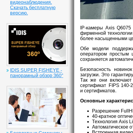
видеонаблюдения.
Скачать бесплатную
версию.
IP-камеры Axis Q6075
фирменной технологии 
более насыщенными цве
Обе модели поддержи
оператором простым 
сохраняется автоматич
Безопасность новино
IDIS SUPER FISHEYE -
загрузки. Это гаранти
панорамный обзор 360°
Так же они включают
сертификат FIPS 140-2
и сертификатов.
Основные характерис
Разрешение FullH
40-кратное оптич
Технология Axis Li
Автоматическое о
Встроенная видео