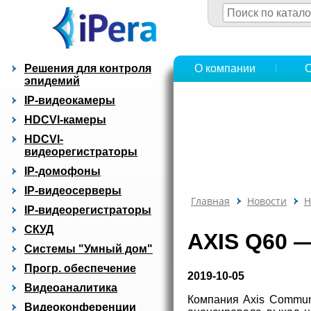
Решения для контроля
О компании
эпидемий
IP-видеокамеры
HDCVI-камеры
HDCVI-
видеорегистраторы
IP-домофоны
IP-видеосерверы
Главная
Новости
Н
IP-видеорегистраторы
СКУД
AXIS Q60 
Системы "Умный дом"
Прогр. обеспечение
2019-10-05
Видеоаналитика
Компания Axis Commun
Видеоконференции