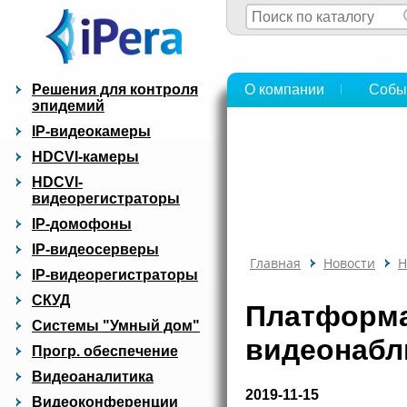
Решения для контроля
О компании
Собы
эпидемий
IP-видеокамеры
HDCVI-камеры
HDCVI-
видеорегистраторы
IP-домофоны
IP-видеосерверы
Главная
Новости
Н
IP-видеорегистраторы
СКУД
Платформа
Системы "Умный дом"
видеонабл
Прогр. обеспечение
Видеоаналитика
2019-11-15
Видеоконференции