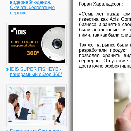
видеонаблюдения.
Горан Харальдссон:
Скачать бесплатную
версию.
«Семь лет назад ком
известна как Axis Co
бизнеса и занятие св
были аналоговые сист
ними, так как были сл
Так же на рынке была 
разработали продукт,
позволял хранить ви
серверов. Отсутствие 
достаточно эффективны
IDIS SUPER FISHEYE -
панорамный обзор 360°