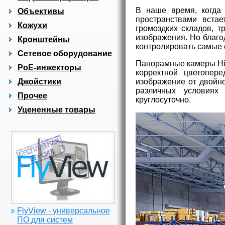
В наше время, когда
Объективы
пространствами вста
Кожухи
громоздких складов, т
изображения. Но благо
Кронштейны
контролировать самые 
Сетевое оборудование
Панорамные камеры Hik
PoE-инжекторы
корректной цветопер
изображение от двойно
Джойстики
различных условиях
Прочее
круглосуточно.
Уцененные товары
FlyView - универсальное
ПО для систем