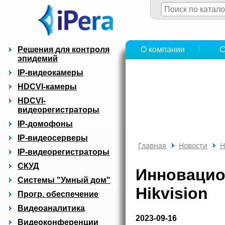
Решения для контроля
О компании
С
эпидемий
IP-видеокамеры
HDCVI-камеры
HDCVI-
видеорегистраторы
IP-домофоны
IP-видеосерверы
Главная
Новости
Н
IP-видеорегистраторы
СКУД
Инновацио
Системы "Умный дом"
Hikvision
Прогр. обеспечение
Видеоаналитика
2023-09-16
Видеоконференции