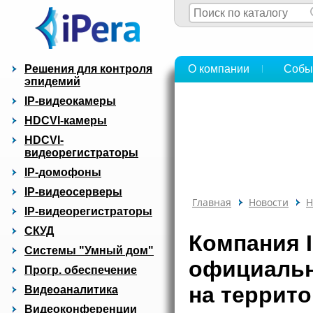
Решения для контроля
О компании
Собы
эпидемий
IP-видеокамеры
HDCVI-камеры
HDCVI-
видеорегистраторы
IP-домофоны
IP-видеосерверы
Главная
Новости
Н
IP-видеорегистраторы
СКУД
Компания I
Системы "Умный дом"
официальн
Прогр. обеспечение
на террит
Видеоаналитика
Видеоконференции