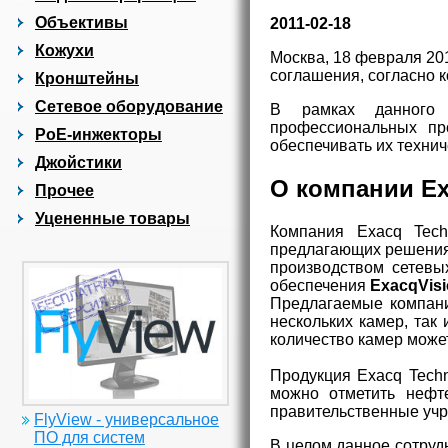
Объективы
2011-02-18
Кожухи
Москва, 18 февраля 20
соглашения, согласно 
Кронштейны
Сетевое оборудование
В рамках данного 
профессиональных пр
PoE-инжекторы
обеспечивать их технич
Джойстики
О компании Ex
Прочее
Уцененные товары
Компания Exacq Tech
предлагающих решения
производством сетевы
обеспечения
ExacqVisi
Предлагаемые компани
нескольких камер, так
количество камер может
Продукция Exacq Techn
можно отметить нефте
правительственные учр
FlyView - универсальное
ПО для систем
В целом данное сотрудн