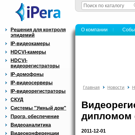
Решения для контроля
О компании
Собы
эпидемий
IP-видеокамеры
HDCVI-камеры
HDCVI-
видеорегистраторы
IP-домофоны
IP-видеосерверы
Главная
Новости
Н
IP-видеорегистраторы
СКУД
Видеорегис
Системы "Умный дом"
дипломом
Прогр. обеспечение
Видеоаналитика
2011-12-01
Видеоконференции