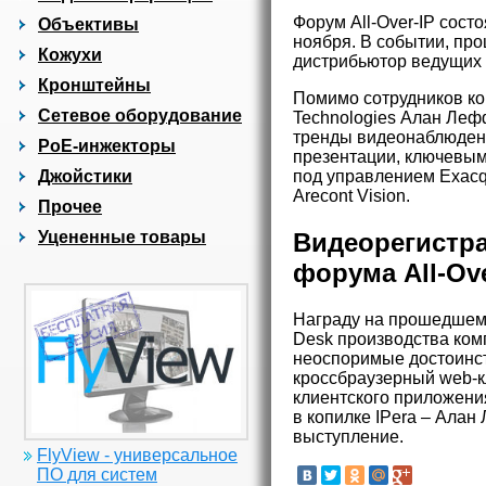
Форум All-Over-IP сост
Объективы
ноября. В событии, про
Кожухи
дистрибьютор ведущих п
Кронштейны
Помимо сотрудников ко
Сетевое оборудование
Technologies Алан Леф
тренды видеонаблюдени
PoE-инжекторы
презентации, ключевым
под управлением Exacq
Джойстики
Arecont Vision.
Прочее
Видеорегистра
Уцененные товары
форума All-Ove
Награду на прошедшем 
Desk производства ком
неоспоримые достоинст
кроссбраузерный web-к
клиентского приложени
в копилке IPera – Алан
выступление.
FlyView - универсальное
ПО для систем