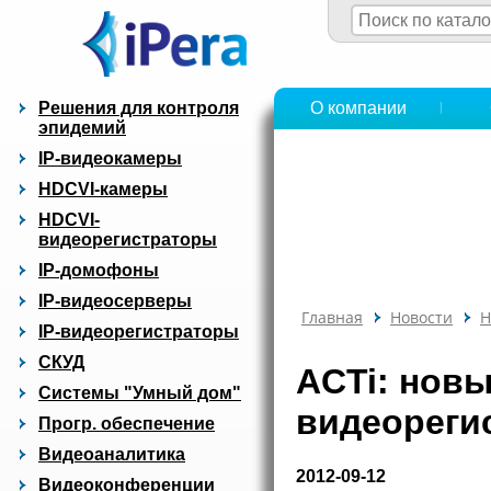
Решения для контроля
О компании
эпидемий
IP-видеокамеры
HDCVI-камеры
HDCVI-
видеорегистраторы
IP-домофоны
IP-видеосерверы
Главная
Новости
Н
IP-видеорегистраторы
СКУД
ACTi: нов
Системы "Умный дом"
видеореги
Прогр. обеспечение
Видеоаналитика
2012-09-12
Видеоконференции