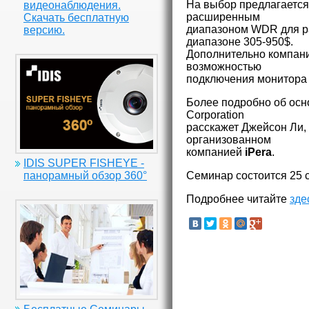
На выбор предлагается 
видеонаблюдения.
расширенным
Скачать бесплатную
диапазоном WDR для ра
версию.
диапазоне 305-950$.
Дополнительно компани
возможностью
подключения монитора
Более подробно об осно
Corporation
расскажет Джейсон Ли,
организованном
компанией
iPera
.
IDIS SUPER FISHEYE -
Семинар состоится 25 с
панорамный обзор 360°
Подробнее читайте
зде