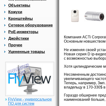
Объективы
Кожухи
Кронштейны
Сетевое оборудование
PoE-инжекторы
Компания ACTi Corporat
Джойстики
Основным новшеством с
Прочее
Не изменяя своей уста
Уцененные товары
Новая серия D ip-видео
с возможностью выбора 
Хотя цилиндрические м
Несомненным достоинст
увеличивающего частоту
Теперь, например, 3мп.
владельцу в 170-330$ в
Гораздо обширнее пред
FlyView - универсальное
наименований больше, 
ПО для систем