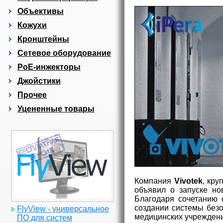
Объективы
Кожухи
Кронштейны
Сетевое оборудование
PoE-инжекторы
Джойстики
Прочее
Уцененные товары
Компания
Vivotek
, кр
объявил о запуске н
Благодаря сочетанию 
создании системы безо
FlyView - универсальное
медицинских учреждени
ПО для систем