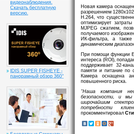
видеонаблюдения.
Новая камера оснащен
Скачать бесплатную
разрешением 1280х1024
версию.
H.264, что существен
оптимизирует затраты
MJPEG сжатием, позв
получаемого изображен
ИК-фильтра, а также
динамическим диапазо
При помощи функции EP
интереса (ROI), попада
поддерживает 32-кан
памяти и питание по с
IDIS SUPER FISHEYE -
Камера оснащена ан
панорамный обзор 360°
повышенного риска.
"Наша компания не
безопасности, и мы
широчайшим спектро
потребности клиен
прокомментировал
Сти