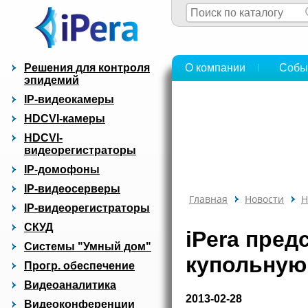
Решения для контроля
О компании
Собы
эпидемий
IP-видеокамеры
HDCVI-камеры
HDCVI-
видеорегистраторы
IP-домофоны
IP-видеосерверы
Главная
Новости
Н
IP-видеорегистраторы
СКУД
iPera пре
Системы "Умный дом"
купольную
Прогр. обеспечение
Видеоаналитика
2013-02-28
Видеоконференции