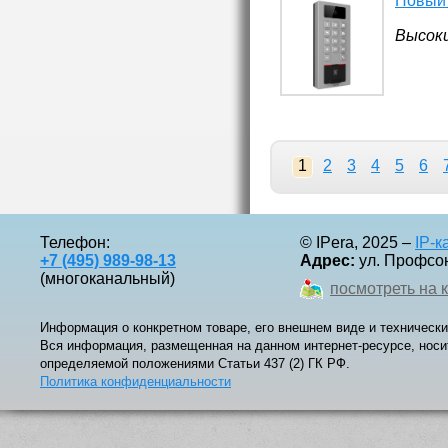
Новый
Высоки
1
2
3
4
5
6
Телефон:
© IPera, 2025 –
IP-
+7 (495) 989-98-13
Адрес:
ул. Профсоюз
(многоканальный)
посмотреть на 
Информация о конкретном товаре, его внешнем виде и технически
Вся информация, размещенная на данном интернет-ресурсе, носи
определяемой положениями Статьи 437 (2) ГК РФ.
Политика конфиденциальности