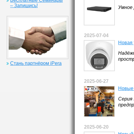
Бесплатные Семинары
– Запишись!
Умное 
2025-07-04
Новая 
Надёжн
прост
Стань партнёром iPera
2025-06-27
Новые 
Серия 
предп
2025-06-20