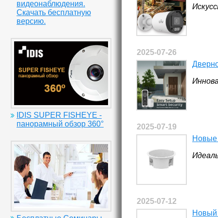
видеонаблюдения.
Искусс
Скачать бесплатную
версию.
2025-07-26
Дверно
Иннова
IDIS SUPER FISHEYE -
панорамный обзор 360°
2025-07-19
Новые 
Идеаль
2025-07-12
Новый 