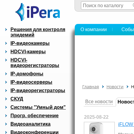
Решения для контроля
О компании
Собы
эпидемий
IP-видеокамеры
HDCVI-камеры
HDCVI-
видеорегистраторы
IP-домофоны
IP-видеосерверы
Главная
Новости
Н
IP-видеорегистраторы
СКУД
Все новости
Новос
Системы "Умный дом"
Прогр. обеспечение
2025-08-22
Видеоаналитика
iFLOW 
Видеоконференции