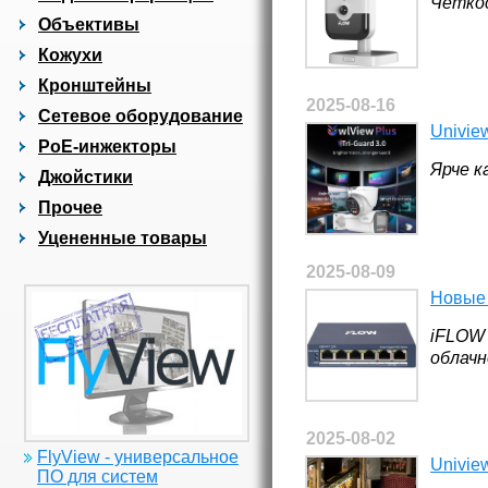
Четкос
Объективы
Кожухи
Кронштейны
2025-08-16
Сетевое оборудование
Univie
PoE-инжекторы
Ярче к
Джойстики
Прочее
Уцененные товары
2025-08-09
Новые 
iFLOW
облачн
2025-08-02
FlyView - универсальное
Univie
ПО для систем