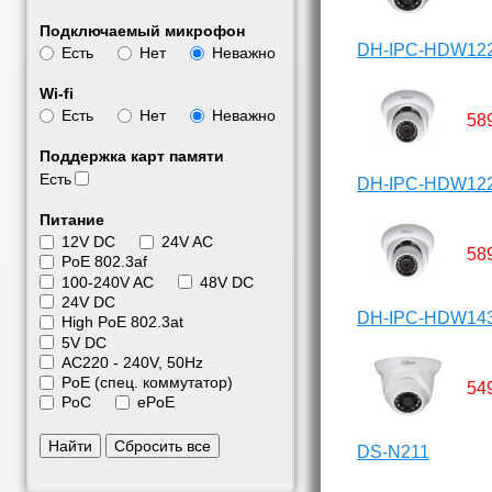
Подключаемый микрофон
DH-IPC-HDW12
Есть
Нет
Неважно
Wi-fi
Есть
Нет
Неважно
58
Поддержка карт памяти
Есть
DH-IPC-HDW12
Питание
12V DC
24V AC
58
PoE 802.3af
100-240V AC
48V DC
24V DC
DH-IPC-HDW14
High PoE 802.3at
5V DC
АС220 - 240V, 50Hz
PoE (спец. коммутатор)
54
PoC
ePoE
Найти
Сбросить все
DS-N211