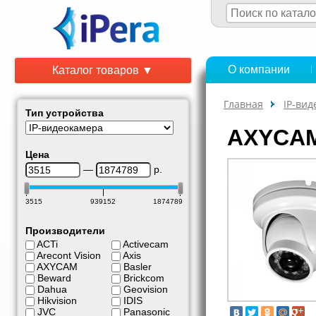
О компании
Каталог товаров ▼
Главная
IP-ви
Тип устройства
AXYCAM
Цена
—
р.
3515
939152
1874789
Производители
ACTi
Activecam
Arecont Vision
Axis
AXYCAM
Basler
Beward
Brickcom
Dahua
Geovision
Hikvision
IDIS
JVC
Panasonic