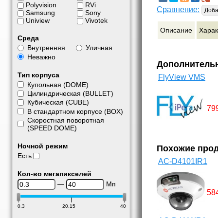
Polyvision
RVi
Сравнение:
Доба
Samsung
Sony
Uniview
Vivotek
Описание
Харак
Среда
Внутренняя
Уличная
Неважно
Дополнитель
Тип корпуса
FlyView VMS
Купольная (DOME)
Цилиндрическая (BULLET)
Кубическая (CUBE)
79
В стандартном корпусе (BOX)
Скоростная поворотная
(SPEED DOME)
Ночной режим
Похожие про
Есть
AC-D4101IR1
Кол-во мегапикселей
—
Мп
58
0.3
20.15
40