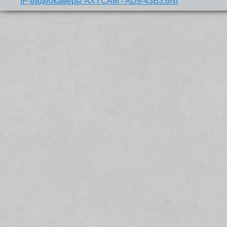
IP-видеокамеры AXYCAM - AD9-43B3.6NI