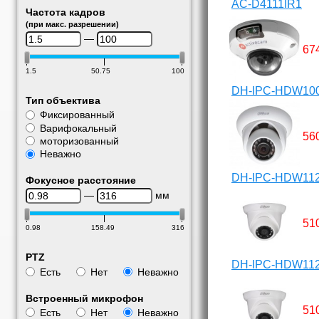
AC-D4111IR1
Частота кадров
(при макс. разрешении)
—
67
1.5
50.75
100
DH-IPC-HDW10
Тип объектива
Фиксированный
Варифокальный
56
моторизованный
Неважно
DH-IPC-HDW11
Фокусное расстояние
—
мм
51
0.98
158.49
316
PTZ
DH-IPC-HDW11
Есть
Нет
Неважно
Встроенный микрофон
51
Есть
Нет
Неважно