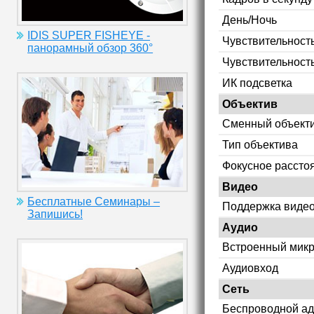
День/Ночь
IDIS SUPER FISHEYE -
Чувствительность
панорамный обзор 360°
Чувствительност
ИК подсветка
Объектив
Сменный объект
Тип объектива
Фокусное рассто
Видео
Бесплатные Семинары –
Поддержка видео
Запишись!
Аудио
Встроенный мик
Аудиовход
Сеть
Беспроводной ад