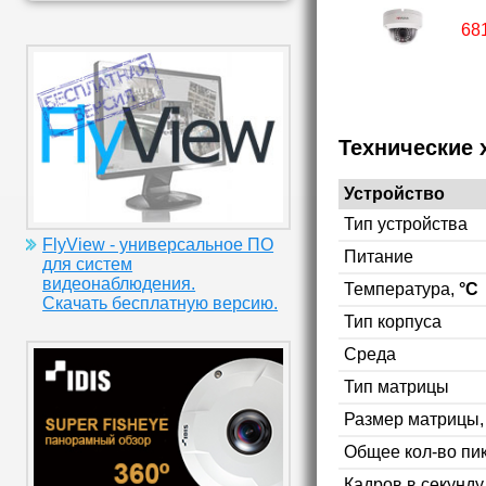
68
Технические 
Устройство
Тип устройства
FlyView - универсальное ПО
Питание
для систем
видеонаблюдения.
Температура,
°C
Скачать бесплатную версию.
Тип корпуса
Среда
Тип матрицы
Размер матрицы
Общее кол-во пи
Кадров в секунд