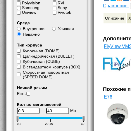
Polyvision
RVi
Сравнение:
Samsung
Sony
Uniview
Vivotek
Описание
Х
Среда
Внутренняя
Уличная
Неважно
Дополнит
Тип корпуса
FlyView VM
Купольная (DOME)
Цилиндрическая (BULLET)
Кубическая (CUBE)
В стандартном корпусе (BOX)
Скоростная поворотная
(SPEED DOME)
Ночной режим
Похожие 
Есть
E76
Кол-во мегапикселей
—
Мп
0.3
20.15
40