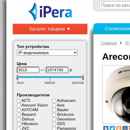
О компани
Каталог товаров ▼
Главная
IP
Тип устройства
Areco
Цена
—
р.
3515
939152
1874789
Производители
ACTi
Activecam
Arecont Vision
Axis
AXYCAM
Basler
Beward
Brickcom
Dahua
Geovision
Hikvision
IDIS
JVC
Panasonic