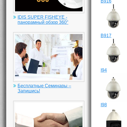
B916
IDIS SUPER FISHEYE -
панорамный обзор 360°
B917
I94
Бесплатные Семинары –
Запишись!
I98