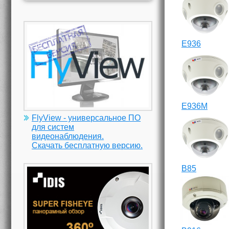
E936
E936M
FlyView - универсальное ПО
для систем
видеонаблюдения.
Скачать бесплатную версию.
B85