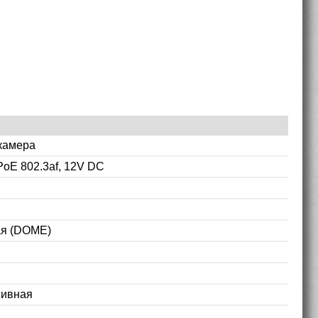
камера
PoE 802.3af, 12V DC
ая (DOME)
сивная