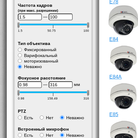
E78
Частота кадров
(при макс. разрешении)
—
1.5
50.75
100
E84
Тип объектива
Фиксированный
Варифокальный
моторизованный
Неважно
E84A
Фокусное расстояние
—
мм
0.98
158.49
316
PTZ
E85
Есть
Нет
Неважно
Встроенный микрофон
Есть
Нет
Неважно