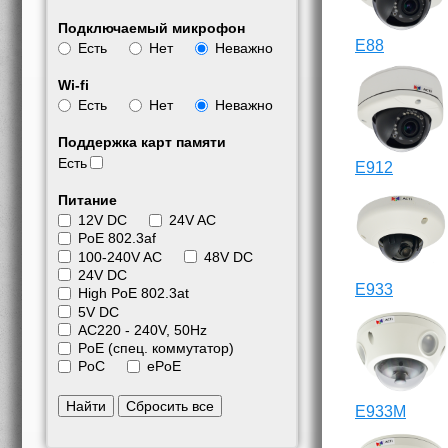
Подключаемый микрофон
E88
Есть
Нет
Неважно
Wi-fi
Есть
Нет
Неважно
Поддержка карт памяти
Есть
E912
Питание
12V DC
24V AC
PoE 802.3af
100-240V AC
48V DC
24V DC
E933
High PoE 802.3at
5V DC
АС220 - 240V, 50Hz
PoE (спец. коммутатор)
PoC
ePoE
Найти
Сбросить все
E933M