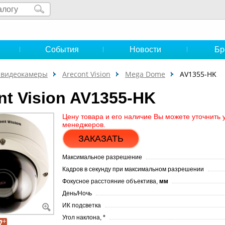
и
События
Новости
Бр
-видеокамеры
Arecont Vision
Mega Dome
AV1355-HK
nt Vision AV1355-HK
Цену товара и его наличие Вы можете уточнить 
менеджеров.
ЗАКАЗАТЬ
Максимальное разрешение
Кадров в секунду при максимальном разрешении
Фокусное расстояние объектива,
мм
День/Ночь
ИК подсветка
Угол наклона,
°