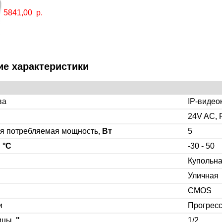
5841,00
р.
ие характеристики
ва
IP-видео
24V AC, 
я потребляемая мощность,
Вт
5
,
°C
-30 - 50
Купольн
Уличная
CMOS
и
Прогрес
ицы,
"
1/2