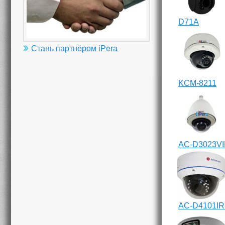
D71A
Стань партнёром iPera
KCM-8211
AC-D3023V
AC-D4101IR