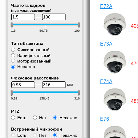
Частота кадров
E72A
(при макс. разрешении)
—
40
1.5
50.75
100
Тип объектива
E73A
Фиксированный
Варифокальный
моторизованный
47
Неважно
Фокусное расстояние
E74A
—
мм
0.98
158.49
316
48
PTZ
Есть
Нет
Неважно
E76
Встроенный микрофон
Есть
Нет
Неважно