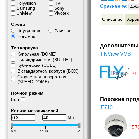
Polyvision
RVi
Сравнение:
Доба
Samsung
Sony
Uniview
Vivotek
Описание
Харак
Среда
Внутренняя
Уличная
Неважно
Дополнитель
Тип корпуса
FlyView VMS
Купольная (DOME)
Цилиндрическая (BULLET)
Кубическая (CUBE)
В стандартном корпусе (BOX)
79
Скоростная поворотная
(SPEED DOME)
Ночной режим
Похожие про
Есть
E710
Кол-во мегапикселей
—
Мп
57
0.3
20.15
40