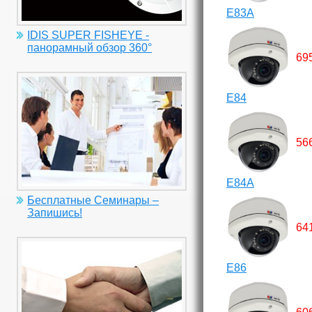
E83A
IDIS SUPER FISHEYE -
панорамный обзор 360°
69
E84
56
E84A
Бесплатные Семинары –
Запишись!
64
E86