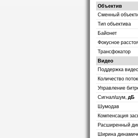
Объектив
Сменный объект
Тип объектива
Байонет
Фокусное рассто
Трансфокатор
Видео
Поддержка видео
Количество пото
Управление битр
Сигнал/шум,
дБ
Шумодав
Компенсация зас
Расширенный ди
Ширина динамиче