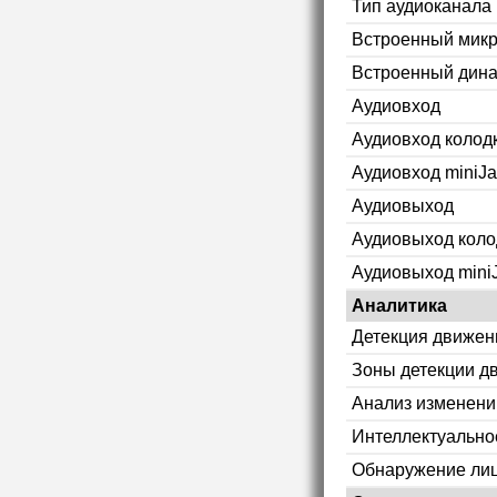
Тип аудиоканала
Встроенный мик
Встроенный дин
Аудиовход
Аудиовход колод
Аудиовход miniJa
Аудиовыход
Аудиовыход коло
Аудиовыход mini
Аналитика
Детекция движен
Зоны детекции д
Анализ изменени
Интеллектуально
Обнаружение ли