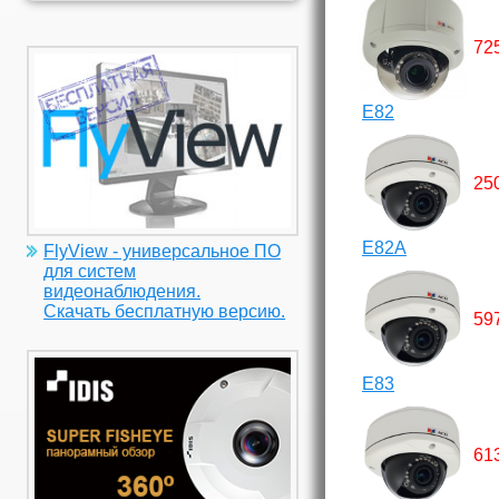
72
E82
25
E82A
FlyView - универсальное ПО
для систем
видеонаблюдения.
Скачать бесплатную версию.
59
E83
61