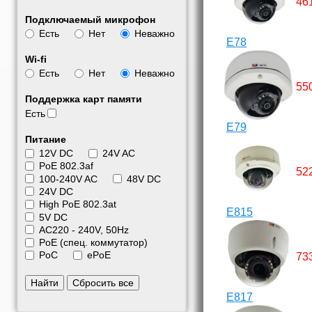
46
Подключаемый микрофон
Есть
Нет
Неважно
E78
Wi-fi
Есть
Нет
Неважно
55
Поддержка карт памяти
Есть
E79
Питание
12V DC
24V AC
PoE 802.3af
52
100-240V AC
48V DC
24V DC
High PoE 802.3at
E815
5V DC
АС220 - 240V, 50Hz
PoE (спец. коммутатор)
PoC
ePoE
73
Найти
Сбросить все
E817