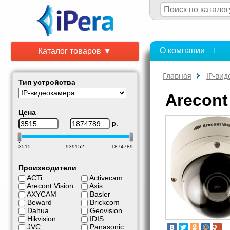
О компании
Каталог товаров ▼
Главная
IP-ви
Тип устройства
Arecont
Цена
—
р.
3515
939152
1874789
Производители
ACTi
Activecam
Arecont Vision
Axis
AXYCAM
Basler
Beward
Brickcom
Dahua
Geovision
Hikvision
IDIS
JVC
Panasonic