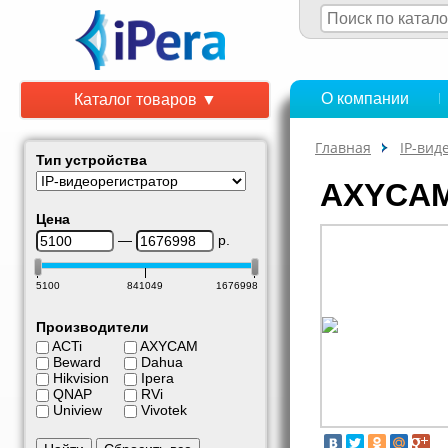
О компании
Каталог товаров ▼
Главная
IP-вид
Тип устройства
AXYCAM
Цена
—
р.
5100
841049
1676998
Производители
ACTi
AXYCAM
Beward
Dahua
Hikvision
Ipera
QNAP
RVi
Uniview
Vivotek