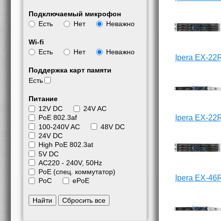
Подключаемый микрофон
Есть
Нет
Неважно
Wi-fi
Есть
Нет
Неважно
Ipera EX-22
Поддержка карт памяти
Есть
Питание
12V DC
24V AC
Ipera EX-22
PoE 802.3af
100-240V AC
48V DC
24V DC
High PoE 802.3at
5V DC
АС220 - 240V, 50Hz
PoE (спец. коммутатор)
Ipera EX-46
PoC
ePoE
Найти
Сбросить все