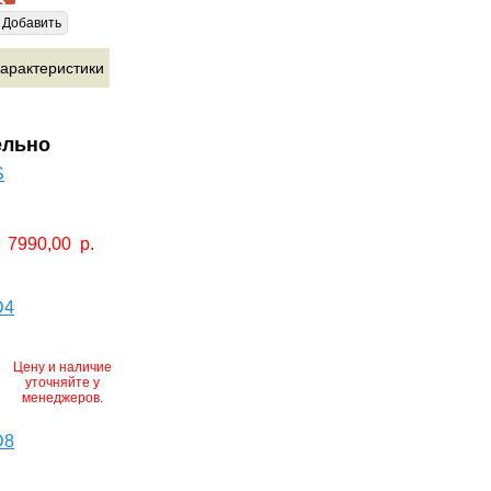
Добавить
арактеристики
ельно
S
7990,00
р.
D4
Цену и наличие
уточняйте у
менеджеров.
D8