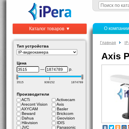
О компани
Каталог товаров ▼
Главная
IP
Тип устройства
Axis 
Цена
—
р.
3515
939152
1874789
Производители
ACTi
Activecam
Arecont Vision
Axis
AXYCAM
Basler
Beward
Brickcom
Dahua
Geovision
Hikvision
IDIS
JVC
Panasonic