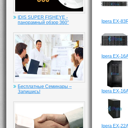
IDIS SUPER FISHEYE -
Ipera EX-83
панорамный обзор 360°
Ipera EX-16
Бесплатные Семинары –
Ipera EX-16
Запишись!
Ipera EX-22