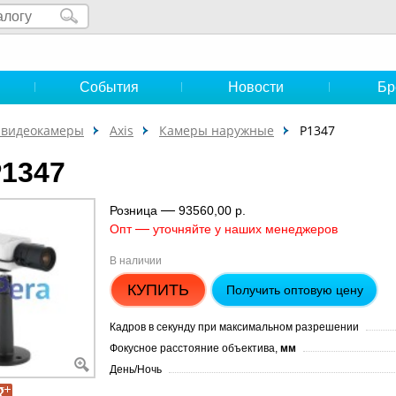
и
События
Новости
Бр
-видеокамеры
Axis
Камеры наружные
P1347
P1347
—
Розница
93560,00 р.
—
Опт
уточняйте у наших менеджеров
В наличии
КУПИТЬ
Получить оптовую цену
Кадров в секунду при максимальном разрешении
Фокусное расстояние объектива,
мм
День/Ночь