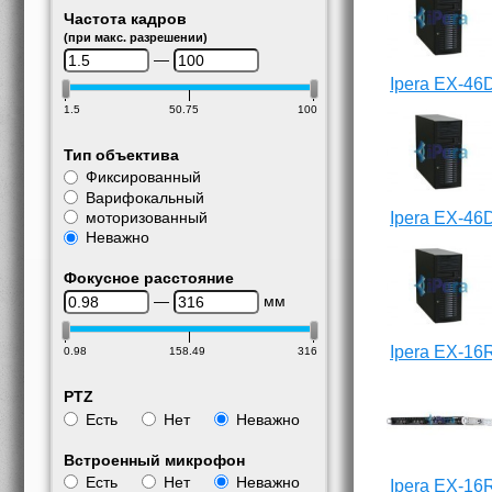
Частота кадров
(при макс. разрешении)
—
Ipera EX-46
1.5
50.75
100
Тип объектива
Фиксированный
Варифокальный
моторизованный
Ipera EX-46
Неважно
Фокусное расстояние
—
мм
Ipera EX-16
0.98
158.49
316
PTZ
Есть
Нет
Неважно
Встроенный микрофон
Есть
Нет
Неважно
Ipera EX-16