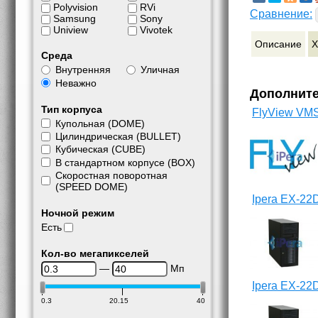
Polyvision
RVi
Сравнение:
Samsung
Sony
Uniview
Vivotek
Описание
Х
Среда
Внутренняя
Уличная
Неважно
Дополнит
Тип корпуса
FlyView VM
Купольная (DOME)
Цилиндрическая (BULLET)
Кубическая (CUBE)
В стандартном корпусе (BOX)
Скоростная поворотная
(SPEED DOME)
Ipera EX-22
Ночной режим
Есть
Кол-во мегапикселей
—
Мп
Ipera EX-22
0.3
20.15
40