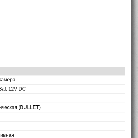
камера
3af, 12V DC
ическая (BULLET)
сивная