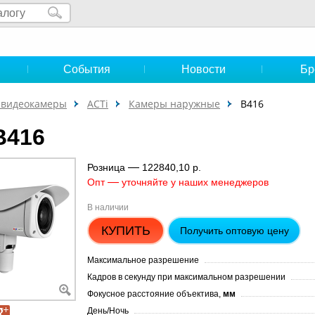
и
События
Новости
Бр
-видеокамеры
ACTi
Камеры наружные
B416
B416
—
Розница
122840,10 р.
—
Опт
уточняйте у наших менеджеров
В наличии
КУПИТЬ
Получить оптовую цену
Максимальное разрешение
Кадров в секунду при максимальном разрешении
Фокусное расстояние объектива,
мм
День/Ночь