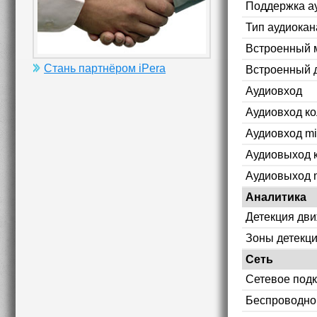
Поддержка а
Тип аудиокан
Встроенный 
Стань партнёром iPera
Встроенный 
Аудиовход
Аудиовход к
Аудиовход mi
Аудиовыход 
Аудиовыход m
Аналитика
Детекция дв
Зоны детекц
Сеть
Сетевое под
Беспроводно