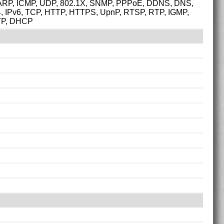
 ARP, ICMP, UDP, 802.1X, SNMP, PPPoE, DDNS, DNS,
4, IPv6, TCP, HTTP, HTTPS, UpnP, RTSP, RTP, IGMP,
TP, DHCP