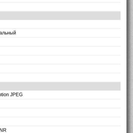
альный
otion JPEG
DNR