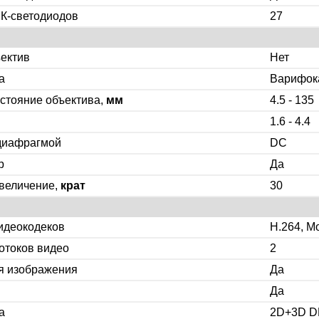
ИК-светодиодов
27
ектив
Нет
а
Варифок
стояние объектива,
мм
4.5 - 135
1.6 - 4.4
диафрагмой
DC
р
Да
увеличение,
крат
30
идеокодеков
H.264, M
отоков видео
2
я изображения
Да
Да
а
2D+3D 