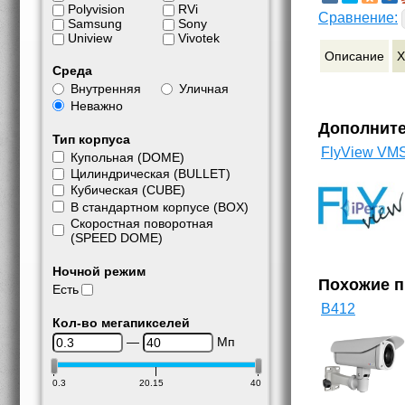
Polyvision
RVi
Сравнение:
Samsung
Sony
Uniview
Vivotek
Описание
Х
Среда
Внутренняя
Уличная
Неважно
Дополнит
Тип корпуса
FlyView VM
Купольная (DOME)
Цилиндрическая (BULLET)
Кубическая (CUBE)
В стандартном корпусе (BOX)
Скоростная поворотная
(SPEED DOME)
Ночной режим
Похожие 
Есть
B412
Кол-во мегапикселей
—
Мп
0.3
20.15
40