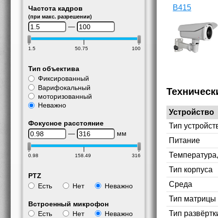
B415
Частота кадров
(при макс. разрешении)
—
1.5
50.75
100
Тип объектива
Фиксированный
Варифокальный
Техническ
моторизованный
Неважно
Устройство
Фокусное расстояние
Тип устройст
—
мм
Питание
Температура
0.98
158.49
316
Тип корпуса
PTZ
Среда
Есть
Нет
Неважно
Тип матрицы
Встроенный микрофон
Тип развёртк
Есть
Нет
Неважно