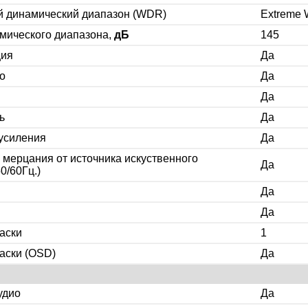
 динамический диапазон (WDR)
Extreme
мического диапазона,
дБ
145
ция
Да
о
Да
Да
ь
Да
усиления
Да
мерцания от источника искуственного
Да
0/60Гц.)
Да
Да
аски
1
аски (OSD)
Да
удио
Да