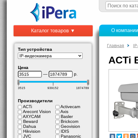
О компани
Каталог товаров ▼
Главная
IP
Тип устройства
ACTi 
Цена
—
р.
3515
939152
1874789
Производители
ACTi
Activecam
Arecont Vision
Axis
AXYCAM
Basler
Beward
Brickcom
Dahua
Geovision
Hikvision
IDIS
JVC
Panasonic