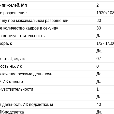
 пикселей,
Мп
2
е разрешение
1920x10
унду при максимальном разрешении
30
 количество кадров в секунду
30
светочувствительность
Да
вора,
c
1/5 - 1/1
Да
ость Цвет,
лк
0.1
ость ЧБ,
лк
0
ключение режима день-ночь
Да
й ИК-фильтр
Да
чувствительности
1
Да
 дальность ИК подсветки,
м
40
ИК-подсветка
Да