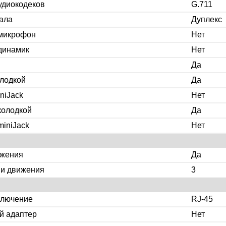
удиокодеков
G.711
ала
Дуплекс
микрофон
Нет
динамик
Нет
Да
олодкой
Да
niJack
Нет
колодкой
Да
iniJack
Нет
ижения
Да
ии движения
3
ключение
RJ-45
й адаптер
Нет