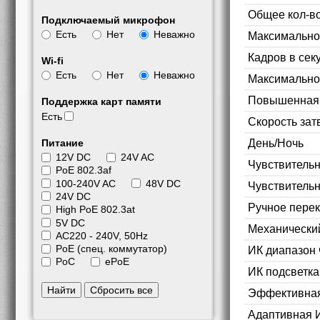
Общее кол-во
Подключаемый микрофон
Есть
Нет
Неважно
Максимально
Кадров в сек
Wi-fi
Есть
Нет
Неважно
Максимальное
Повышенная 
Поддержка карт памяти
Есть
Скорость зат
День/Ночь
Питание
12V DC
24V AC
Чувствительн
PoE 802.3af
100-240V AC
48V DC
Чувствительн
24V DC
Ручное пере
High PoE 802.3at
5V DC
Механически
АС220 - 240V, 50Hz
PoE (спец. коммутатор)
ИК диапазон 
PoC
ePoE
ИК подсветка
Найти
Сбросить все
Эффективная
Адаптивная 