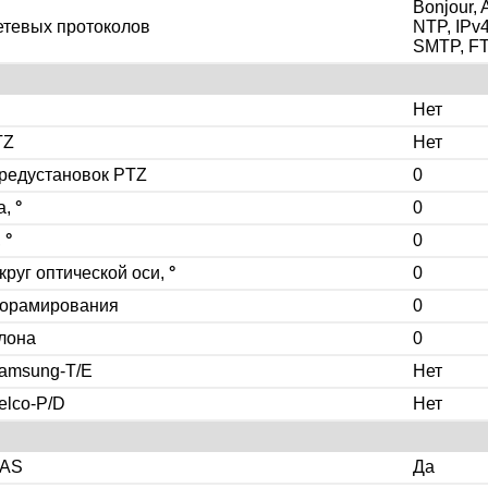
Bonjour,
етевых протоколов
NTP, IPv
SMTP, F
Нет
TZ
Нет
предустановок PTZ
0
а,
°
0
,
°
0
руг оптической оси,
°
0
норамирования
0
лона
0
amsung-T/E
Нет
elco-P/D
Нет
NAS
Да