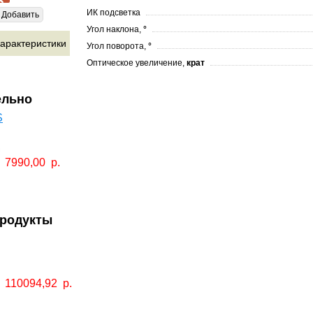
ИК подсветка
Добавить
Угол наклона,
°
арактеристики
Угол поворота,
°
Оптическое увеличение,
крат
ельно
S
7990,00
р.
продукты
110094,92
р.