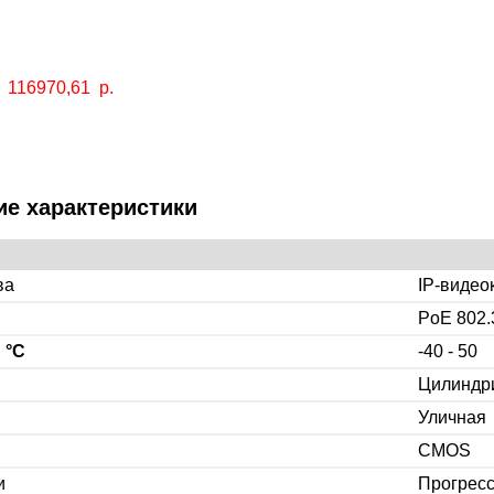
116970,61
р.
ие характеристики
ва
IP-видео
PoE 802.
,
°C
-40 - 50
Цилиндр
Уличная
CMOS
и
Прогрес