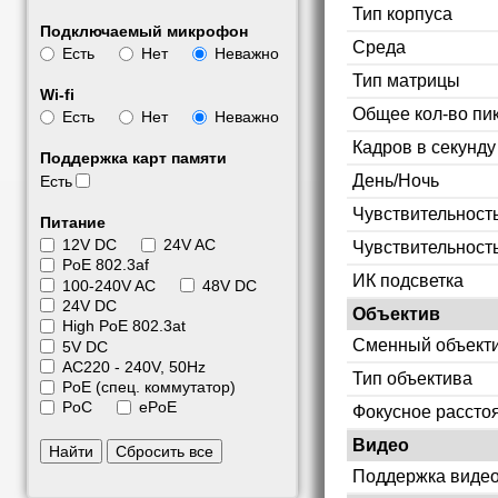
Тип корпуса
Подключаемый микрофон
Среда
Есть
Нет
Неважно
Тип матрицы
Wi-fi
Общее кол-во пи
Есть
Нет
Неважно
Кадров в секунд
Поддержка карт памяти
День/Ночь
Есть
Чувствительность
Питание
12V DC
24V AC
Чувствительност
PoE 802.3af
ИК подсветка
100-240V AC
48V DC
24V DC
Объектив
High PoE 802.3at
Сменный объект
5V DC
АС220 - 240V, 50Hz
Тип объектива
PoE (спец. коммутатор)
PoC
ePoE
Фокусное рассто
Видео
Найти
Сбросить все
Поддержка видео