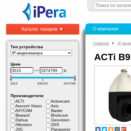
О компании
Каталог товаров ▼
Главная
IP-ви
Тип устройства
ACTi B9
Цена
—
р.
3515
939152
1874789
Производители
ACTi
Activecam
Arecont Vision
Axis
AXYCAM
Basler
Beward
Brickcom
Dahua
Geovision
Hikvision
IDIS
JVC
Panasonic