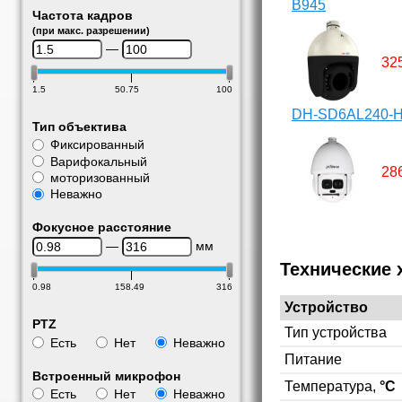
B945
Частота кадров
(при макс. разрешении)
—
32
1.5
50.75
100
DH-SD6AL240-H
Тип объектива
Фиксированный
Варифокальный
28
моторизованный
Неважно
Фокусное расстояние
—
мм
Технические 
0.98
158.49
316
Устройство
PTZ
Тип устройства
Есть
Нет
Неважно
Питание
Встроенный микрофон
Температура,
°C
Есть
Нет
Неважно