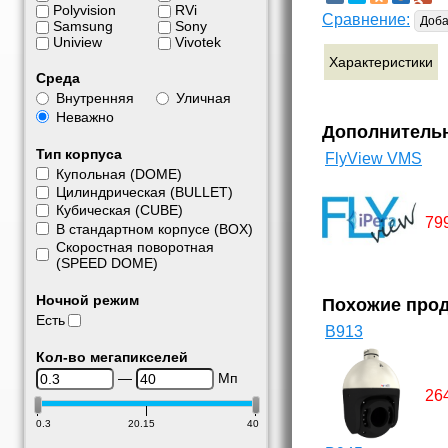
Polyvision
RVi
Сравнение:
Доба
Samsung
Sony
Uniview
Vivotek
Характеристики
Среда
Внутренняя
Уличная
Неважно
Дополнитель
Тип корпуса
FlyView VMS
Купольная (DOME)
Цилиндрическая (BULLET)
Кубическая (CUBE)
79
В стандартном корпусе (BOX)
Скоростная поворотная
(SPEED DOME)
Ночной режим
Похожие про
Есть
B913
Кол-во мегапикселей
—
Мп
26
0.3
20.15
40