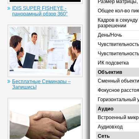
Размер матрицы,
IDIS SUPER FISHEYE -
Общее кол-во пи
панорамный обзор 360°
Кадров в секунду
разрешении
День/Ночь
Чувствительность
Чувствительност
ИК подсветка
Объектив
Сменный объект
Бесплатные Семинары –
Запишись!
Фокусное рассто
Горизонтальный у
Аудио
Встроенный мик
Аудиовход
Сеть