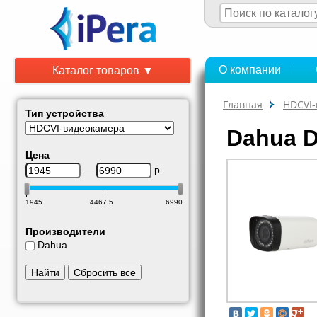
О компании
Каталог товаров ▼
Главная
HDCVI
Тип устройства
Dahua 
Цена
—
р.
1945
4467.5
6990
Производители
Dahua
Найти
Сбросить все