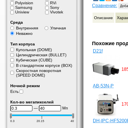
Polyvision
RVi
Сравнение:
Доба
Samsung
Sony
Uniview
Vivotek
Описание
Харак
Среда
Внутренняя
Уличная
Неважно
Похожие про
Тип корпуса
Купольная (DOME)
D21f
Цилиндрическая (BULLET)
Кубическая (CUBE)
В стандартном корпусе (BOX)
18
Скоростная поворотная
(SPEED DOME)
Ночной режим
AB-53N-P
Есть
Кол-во мегапикселей
17
—
Мп
DH-IPC-HF5200
0.3
20.15
40