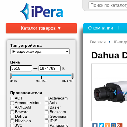
О компании
Каталог товаров ▼
Главная
IP-ви
Тип устройства
Dahua 
Цена
—
р.
3515
939152
1874789
Производители
ACTi
Activecam
Arecont Vision
Axis
AXYCAM
Basler
Beward
Brickcom
Dahua
Geovision
Hikvision
IDIS
JVC
Panasonic