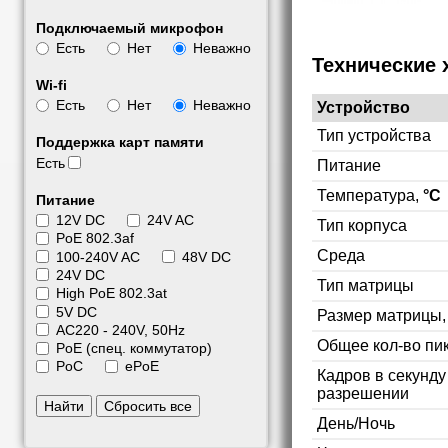
Подключаемый микрофон
Есть
Нет
Неважно
Технические 
Wi-fi
Есть
Нет
Неважно
Устройство
Тип устройства
Поддержка карт памяти
Есть
Питание
Температура,
°C
Питание
12V DC
24V AC
Тип корпуса
PoE 802.3af
Среда
100-240V AC
48V DC
24V DC
Тип матрицы
High PoE 802.3at
5V DC
Размер матрицы
АС220 - 240V, 50Hz
Общее кол-во пи
PoE (спец. коммутатор)
PoC
ePoE
Кадров в секунд
разрешении
Найти
Сбросить все
День/Ночь