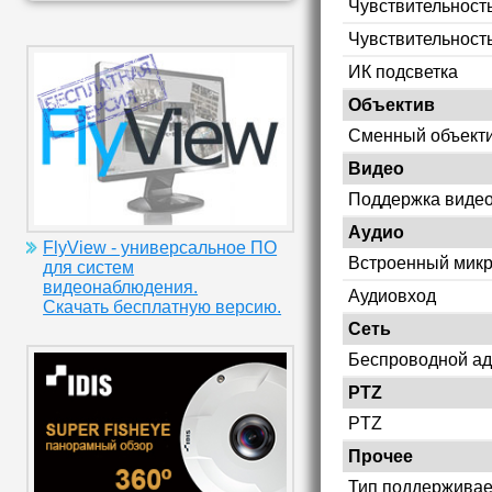
Чувствительность
Чувствительност
ИК подсветка
Объектив
Сменный объект
Видео
Поддержка видео
Аудио
FlyView - универсальное ПО
Встроенный мик
для систем
видеонаблюдения.
Аудиовход
Скачать бесплатную версию.
Сеть
Беспроводной ад
PTZ
PTZ
Прочее
Тип поддерживае