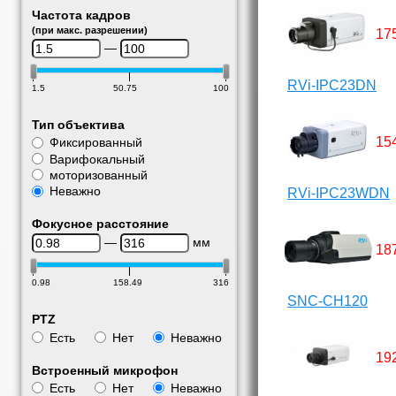
Частота кадров
(при макс. разрешении)
17
—
RVi-IPC23DN
1.5
50.75
100
Тип объектива
15
Фиксированный
Варифокальный
моторизованный
Неважно
RVi-IPC23WDN
Фокусное расстояние
—
мм
18
0.98
158.49
316
SNC-CH120
PTZ
Есть
Нет
Неважно
19
Встроенный микрофон
Есть
Нет
Неважно