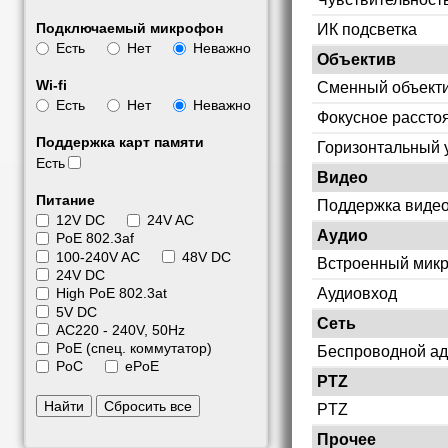
Подключаемый микрофон
ИК подсветка
Есть
Нет
Неважно
Объектив
Wi-fi
Сменный объект
Есть
Нет
Неважно
Фокусное рассто
Поддержка карт памяти
Горизонтальный 
Есть
Видео
Питание
Поддержка видео
12V DC
24V AC
Аудио
PoE 802.3af
100-240V AC
48V DC
Встроенный мик
24V DC
Аудиовход
High PoE 802.3at
5V DC
Сеть
АС220 - 240V, 50Hz
PoE (спец. коммутатор)
Беспроводной ад
PoC
ePoE
PTZ
Найти
Сбросить все
PTZ
Прочее