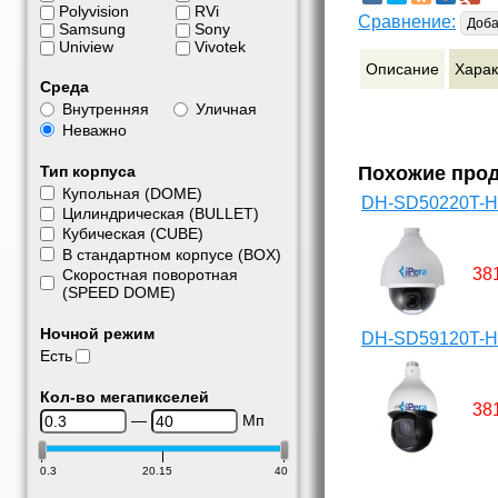
Polyvision
RVi
Сравнение:
Доба
Samsung
Sony
Uniview
Vivotek
Описание
Харак
Среда
Внутренняя
Уличная
Неважно
Тип корпуса
Похожие про
Купольная (DOME)
DH-SD50220T-
Цилиндрическая (BULLET)
Кубическая (CUBE)
В стандартном корпусе (BOX)
38
Скоростная поворотная
(SPEED DOME)
Ночной режим
DH-SD59120T-
Есть
Кол-во мегапикселей
38
—
Мп
0.3
20.15
40