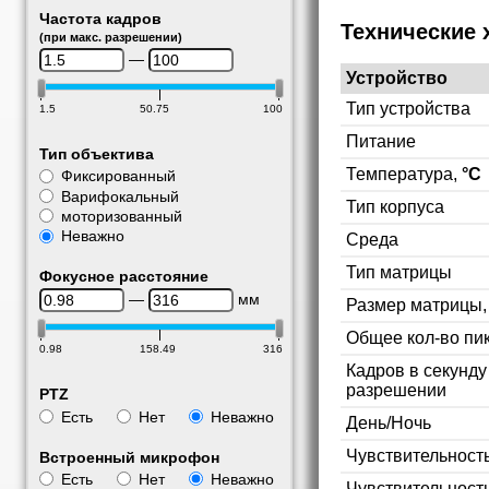
Частота кадров
Технические 
(при макс. разрешении)
—
Устройство
Тип устройства
1.5
50.75
100
Питание
Тип объектива
Температура,
°C
Фиксированный
Варифокальный
Тип корпуса
моторизованный
Неважно
Среда
Тип матрицы
Фокусное расстояние
—
мм
Размер матрицы
Общее кол-во пи
0.98
158.49
316
Кадров в секунд
разрешении
PTZ
Есть
Нет
Неважно
День/Ночь
Чувствительность
Встроенный микрофон
Есть
Нет
Неважно
Чувствительност