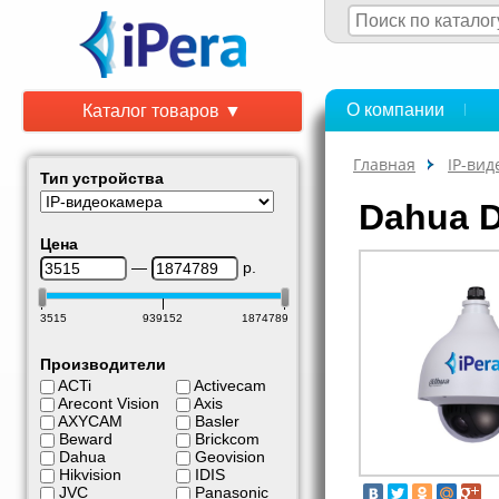
О компании
Каталог товаров ▼
Главная
IP-ви
Тип устройства
Dahua 
Цена
—
р.
3515
939152
1874789
Производители
ACTi
Activecam
Arecont Vision
Axis
AXYCAM
Basler
Beward
Brickcom
Dahua
Geovision
Hikvision
IDIS
JVC
Panasonic