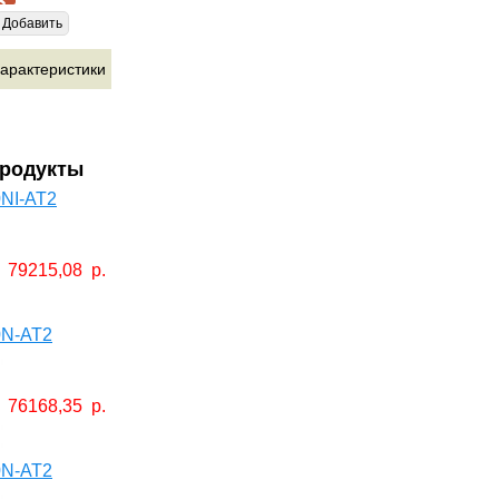
Добавить
арактеристики
продукты
NI-АТ2
79215,08
р.
0N-AT2
76168,35
р.
0N-AT2