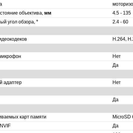
а
моториз
стояние объектива,
мм
4.5 - 135
ый угол обзора,
°
2.4 - 60
идеокодеков
H.264, H
микрофон
Нет
Да
й адаптер
Нет
Да
иваемых карт памяти
MicroSD
NVIF
Да