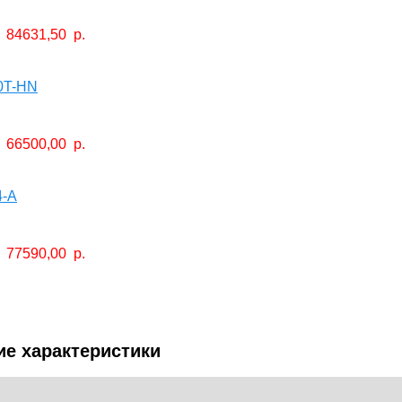
84631,50
р.
0T-HN
66500,00
р.
4-A
77590,00
р.
ие характеристики