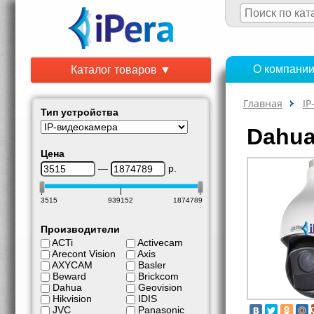
О компани
Каталог товаров ▼
Главная
IP
Тип устройства
Dahua
Цена
—
р.
3515
939152
1874789
Производители
ACTi
Activecam
Arecont Vision
Axis
AXYCAM
Basler
Beward
Brickcom
Dahua
Geovision
Hikvision
IDIS
JVC
Panasonic