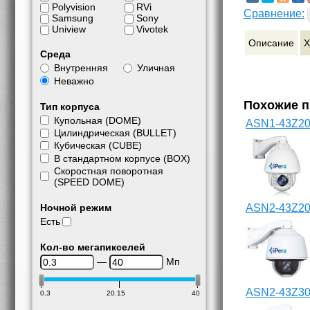
Polyvision
RVi
Сравнение:
Samsung
Sony
Uniview
Vivotek
Описание
Х
Среда
Внутренняя
Уличная
Неважно
Похожие 
Тип корпуса
Купольная (DOME)
ASN1-43Z20
Цилиндрическая (BULLET)
Кубическая (CUBE)
В стандартном корпусе (BOX)
Скоростная поворотная
(SPEED DOME)
Ночной режим
ASN2-43Z2
Есть
Кол-во мегапикселей
—
Мп
ASN2-43Z3
0.3
20.15
40