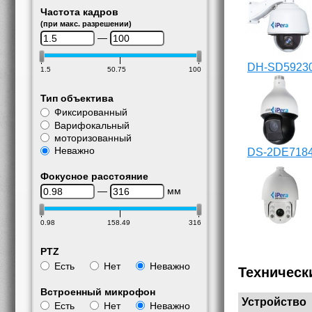
Частота кадров
(при макс. разрешении)
—
DH-SD5923
1.5
50.75
100
Тип объектива
Фиксированный
Варифокальный
моторизованный
Неважно
DS-2DE718
Фокусное расстояние
—
мм
0.98
158.49
316
PTZ
Есть
Нет
Неважно
Техническ
Встроенный микрофон
Устройство
Есть
Нет
Неважно