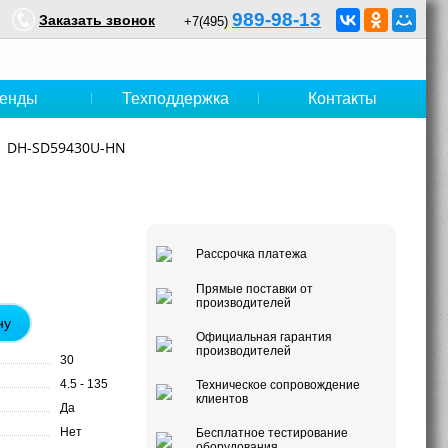
989-98-13
Заказать звонок
+7(495)
енды
Техподдержка
Контакты
DH-SD59430U-HN
Рассрочка платежа
Прямые поставки от
производителей
ну
Официальная гарантия
производителей
30
4.5 - 135
Техническое сопровождение
клиентов
Да
Нет
Бесплатное тестирование
оборудования