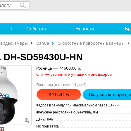
и
События
Новости
Бр
-видеокамеры
Dahua
Скоростные поворотные камеры
 DH-SD59430U-HN
—
Розница
74600,00 р.
—
Опт
уточняйте у наших менеджеров
Под заказ (в течение 14 дней)
КУПИТЬ
Получить оптовую це
Кадров в секунду при максимальном разрешении
Фокусное расстояние объектива,
мм
День/Ночь
ИК подсветка