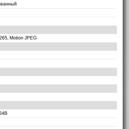
ованный
.265, Motion JPEG
 64B