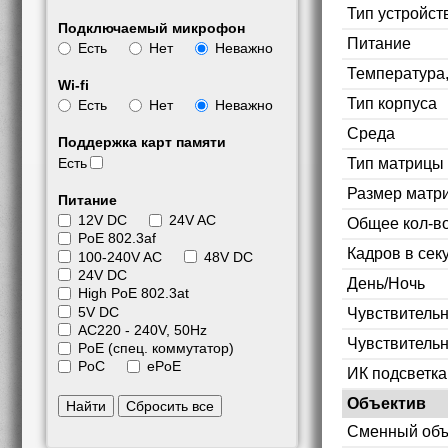
Тип устройст
Подключаемый микрофон
Питание
Есть
Нет
Неважно
Температура
Wi-fi
Тип корпуса
Есть
Нет
Неважно
Среда
Поддержка карт памяти
Тип матрицы
Есть
Размер матр
Питание
12V DC
24V AC
Общее кол-во
PoE 802.3af
Кадров в сек
100-240V AC
48V DC
24V DC
День/Ночь
High PoE 802.3at
5V DC
Чувствительн
АС220 - 240V, 50Hz
Чувствительн
PoE (спец. коммутатор)
PoC
ePoE
ИК подсветка
Объектив
Найти
Сбросить все
Сменный объ