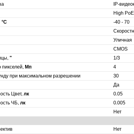
ва
IP-видео
High PoE
,
°C
-40 - 70
Скорост
Уличная
CMOS
ицы,
"
1/3
 пикселей,
Мп
4
унду при максимальном разрешении
30
Да
ость Цвет,
лк
0.05
ость ЧБ,
лк
0.005
Нет
ектив
Нет