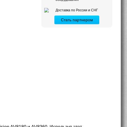
Доставка по России и СНГ
Стать партнером
sion AV8180 и AV8360. Используя этот