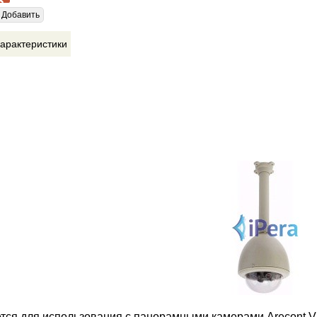
Добавить
арактеристики
тся для использования с панорамными камерами Arecont.Vi