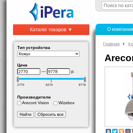
О компани
Каталог товаров ▼
Главная
К
Тип устройства
Areco
Цена
—
р.
2770
6274
9778
Производители
Arecont Vision
Wizebox
Найти
Сбросить все