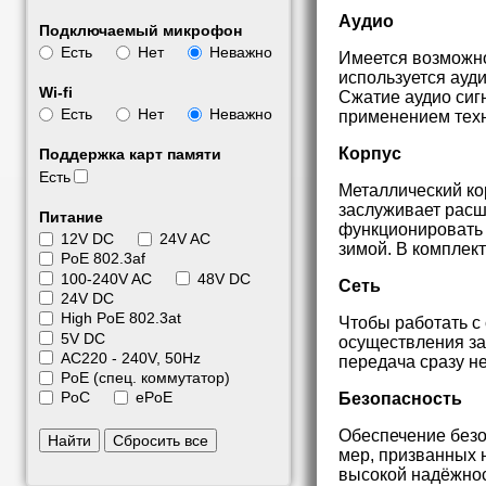
Аудио
Подключаемый микрофон
Есть
Нет
Неважно
Имеется возможно
используется ауд
Wi-fi
Сжатие аудио сиг
Есть
Нет
Неважно
применением техн
Корпус
Поддержка карт памяти
Есть
Металлический ко
заслуживает рас
Питание
функционировать 
12V DC
24V AC
зимой. В комплек
PoE 802.3af
100-240V AC
48V DC
Сеть
24V DC
High PoE 802.3at
Чтобы работать с
5V DC
осуществления за
АС220 - 240V, 50Hz
передача сразу н
PoE (спец. коммутатор)
PoC
ePoE
Безопасность
Обеспечение без
Найти
Сбросить все
мер, призванных 
высокой надёжнос