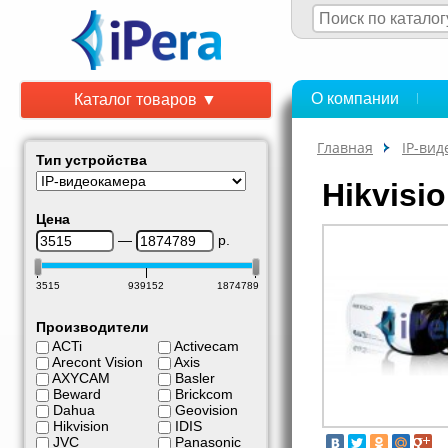
О компании
Каталог товаров ▼
Главная
IP-ви
Тип устройства
Hikvisi
Цена
—
р.
3515
939152
1874789
Производители
ACTi
Activecam
Arecont Vision
Axis
AXYCAM
Basler
Beward
Brickcom
Dahua
Geovision
Hikvision
IDIS
JVC
Panasonic