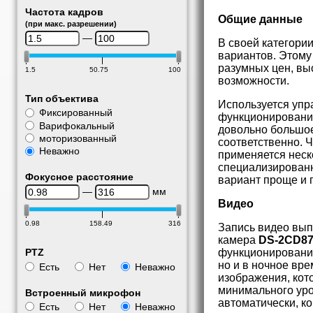
Частота кадров
Общие данные
(при макс. разрешении)
—
В своей категори
вариантов. Этому
разумных цен, вы
1.5
50.75
100
возможности.
Тип объектива
Используется упр
Фиксированный
функционирования
Варифокальный
довольно большое
моторизованный
соответственно. 
Неважно
применяется неск
специализированн
Фокусное расстояние
вариант проще и 
—
мм
Видео
0.98
158.49
316
Запись видео вып
камера
DS
-2
CD
8
функционирование
PTZ
но и в ночное вре
Есть
Нет
Неважно
изображения, кот
минимального ур
Встроенный микрофон
автоматически, ко
Есть
Нет
Неважно