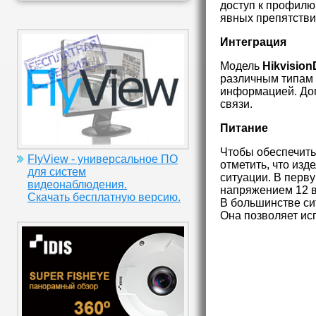
доступ к профилю
явных препятствий
Интеграция
Модель
Hikvision
различным типам 
информацией. Доп
связи.
Питание
Чтобы обеспечить
FlyView - универсальное ПО
отметить, что изд
для систем
ситуации. В перву
видеонаблюдения.
напряжением 12 во
Скачать бесплатную версию.
В большинстве си
Она позволяет ис