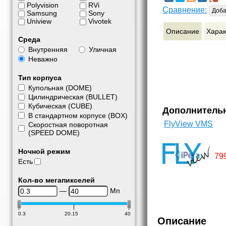
Polyvision
RVi
Сравнение:
Доба
Samsung
Sony
Uniview
Vivotek
Описание
Харак
Среда
Внутренняя
Уличная
Неважно
Тип корпуса
Купольная (DOME)
Цилиндрическая (BULLET)
Кубическая (CUBE)
Дополнитель
В стандартном корпусе (BOX)
FlyView VMS
Скоростная поворотная
(SPEED DOME)
Ночной режим
79
Есть
Кол-во мегапикселей
—
Мп
0.3
20.15
40
Описание