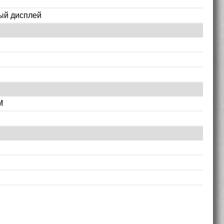
ый дисплей
M