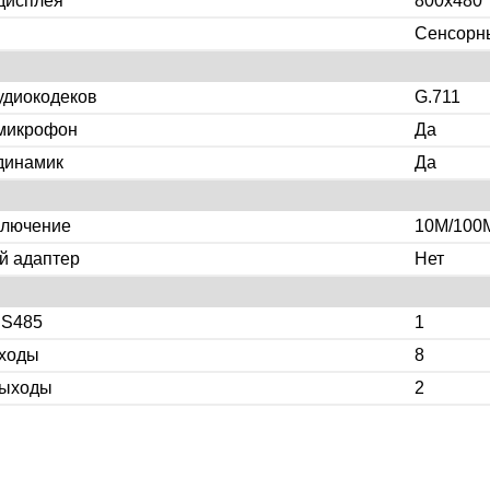
дисплея
800x480
Сенсорн
удиокодеков
G.711
микрофон
Да
динамик
Да
ключение
10M/100
й адаптер
Нет
RS485
1
ходы
8
выходы
2