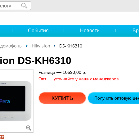
и
События
Новости
Бр
P-домофоны
Hikvision
DS-KH6310
sion DS-KH6310
—
Розница
10590,00 р.
—
Опт
уточняйте у наших менеджеров
КУПИТЬ
Получить оптовую це