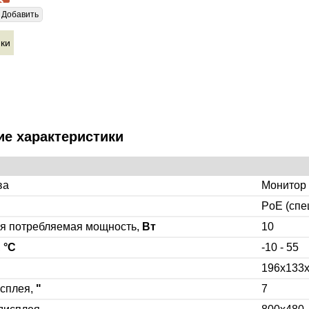
Добавить
ики
ие характеристики
ва
Монитор
PoE (спе
я потребляемая мощность,
Вт
10
,
°C
-10 - 55
196x133
исплея,
"
7