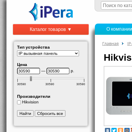
О компани
Каталог товаров ▼
Главная
I
Тип устройства
Hikvi
Цена
—
р.
30590
30590
30590
Производители
Hikvision
Найти
Сбросить все