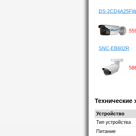
DS-2CD4A25FWD
55
SNC-EB602R
58
Технические 
Устройство
Тип устройства
Питание