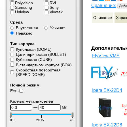
Polyvision
RVi
Сравнение:
Доба
Samsung
Sony
Uniview
Vivotek
Описание
Харак
Среда
Внутренняя
Уличная
Неважно
Тип корпуса
Дополнитель
Купольная (DOME)
Цилиндрическая (BULLET)
FlyView VMS
Кубическая (CUBE)
В стандартном корпусе (BOX)
Скоростная поворотная
79
(SPEED DOME)
Ночной режим
Ipera EX-22D4
Есть
Кол-во мегапикселей
Це
—
Мп
у
м
0.3
20.15
40
Ipera EX-22D8