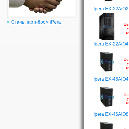
Ipera EX-22AiO2
Стань партнёром iPera
Це
у
м
Ipera EX-22AiO4
Це
у
м
Ipera EX-46AiO4
Це
у
м
Ipera EX-46AiO8