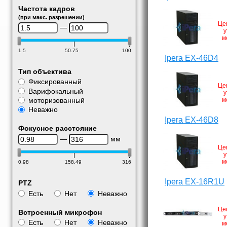
Частота кадров
(при макс. разрешении)
Це
—
у
м
1.5
50.75
100
Ipera EX-46D4
Тип объектива
Фиксированный
Це
Варифокальный
у
моторизованный
м
Неважно
Ipera EX-46D8
Фокусное расстояние
—
мм
Це
у
м
0.98
158.49
316
Ipera EX-16R1U
PTZ
Есть
Нет
Неважно
Це
Встроенный микрофон
у
Есть
Нет
Неважно
м