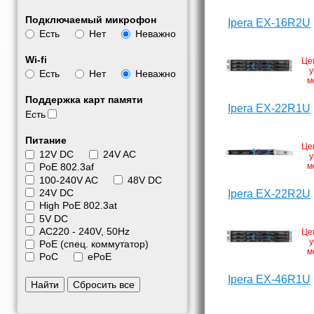
Подключаемый микрофон
Ipera EX-16R2U
Есть
Нет
Неважно
Wi-fi
Це
у
Есть
Нет
Неважно
м
Поддержка карт памяти
Ipera EX-22R1U
Есть
Питание
Це
12V DC
24V AC
у
м
PoE 802.3af
100-240V AC
48V DC
24V DC
Ipera EX-22R2U
High PoE 802.3at
5V DC
АС220 - 240V, 50Hz
Це
у
PoE (спец. коммутатор)
м
PoC
ePoE
Ipera EX-46R1U
Найти
Сбросить все