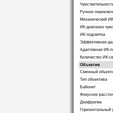
Чувствительност
Ручное переключ
Механический ИК
ИК диапазон чув
ИК подсветка
Эффективная дал
Адаптивная ИК-п
Количество ИК-с
Объектив
Сменный объект
Тип объектива
Байонет
Фокусное рассто
Диафрагма
Горизонтальный 