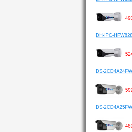
49
DH-IPC-HFW82
52
DS-2CD4A24FWD
59
DS-2CD4A25FWD
48