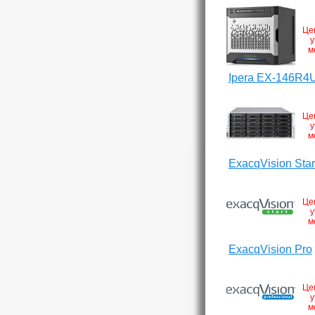
Це
у
м
Ipera EX-146R4
Це
у
м
ExacqVision Star
Це
у
м
ExacqVision Pro
Це
у
м