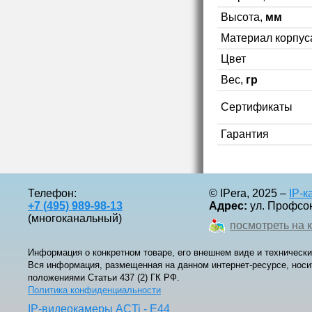
Высота,
мм
Материал корпус
Цвет
Вес,
гр
Сертификаты
Гарантия
Телефон:
© IPera, 2025 –
IP-
+7 (495) 989-98-13
Адрес:
ул. Профсоюз
(многоканальный)
посмотреть на 
Информация о конкретном товаре, его внешнем виде и технически
Вся информация, размещенная на данном интернет-ресурсе, носи
положениями Статьи 437 (2) ГК РФ.
Политика конфиденциальности
IP-видеокамеры ACTi - E44