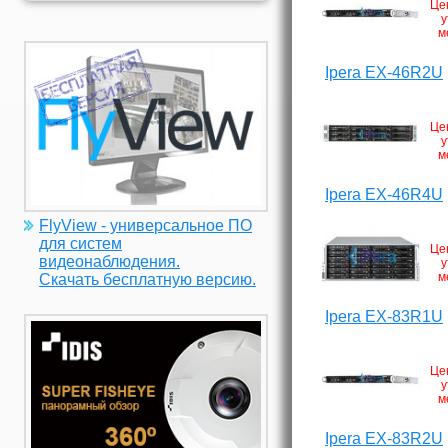
Це
у
м
Ipera EX-46R2U
Це
у
м
Ipera EX-46R4U
FlyView - универсальное ПО
для систем
Це
видеонаблюдения.
у
м
Скачать бесплатную версию.
Ipera EX-83R1U
Це
у
м
Ipera EX-83R2U