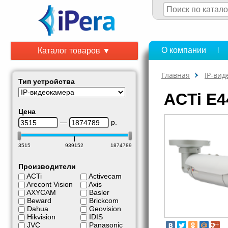
О компании
Каталог товаров ▼
Главная
IP-ви
Тип устройства
ACTi E4
Цена
—
р.
3515
939152
1874789
Производители
ACTi
Activecam
Arecont Vision
Axis
AXYCAM
Basler
Beward
Brickcom
Dahua
Geovision
Hikvision
IDIS
JVC
Panasonic