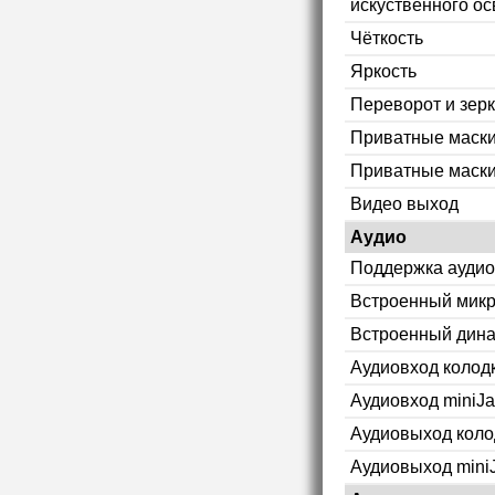
искуственного ос
Чёткость
Яркость
Переворот и зер
Приватные маск
Приватные маски
Видео выход
Аудио
Поддержка аудио
Встроенный мик
Встроенный дин
Аудиовход колод
Аудиовход miniJa
Аудиовыход коло
Аудиовыход mini