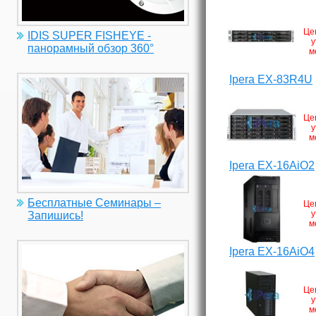
Це
IDIS SUPER FISHEYE -
у
панорамный обзор 360°
м
Ipera EX-83R4U
Це
у
м
Ipera EX-16AiO2
Бесплатные Семинары –
Це
у
Запишись!
м
Ipera EX-16AiO4
Це
у
м