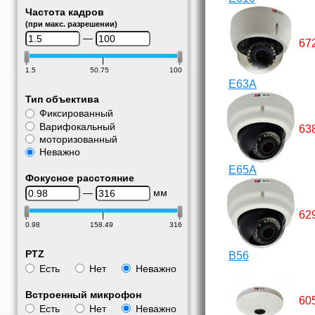
Частота кадров
(при макс. разрешении)
—
67
1.5
50.75
100
E63A
Тип объектива
Фиксированный
Варифокальный
63
моторизованный
Неважно
E65A
Фокусное расстояние
—
мм
62
0.98
158.49
316
PTZ
B56
Есть
Нет
Неважно
Встроенный микрофон
60
Есть
Нет
Неважно