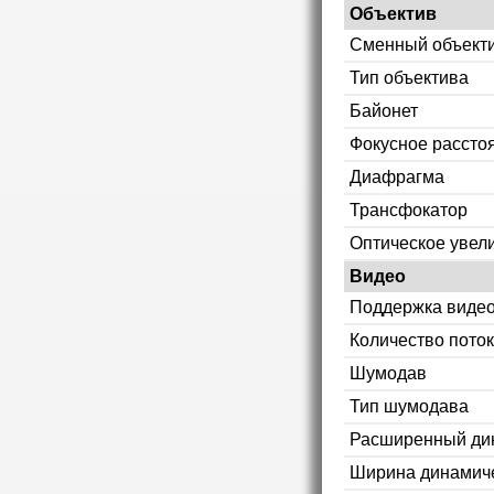
Объектив
Сменный объект
Тип объектива
Байонет
Фокусное рассто
Диафрагма
Трансфокатор
Оптическое увел
Видео
Поддержка видео
Количество пото
Шумодав
Тип шумодава
Расширенный ди
Ширина динамиче