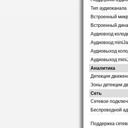
Тип аудиоканала
Встроенный мик
Встроенный дин
Аудиовход колод
Аудиовход miniJa
Аудиовыход коло
Аудиовыход mini
Аналитика
Детекция движен
Зоны детекции д
Сеть
Сетевое подклю
Беспроводной ад
Поддержка сетев