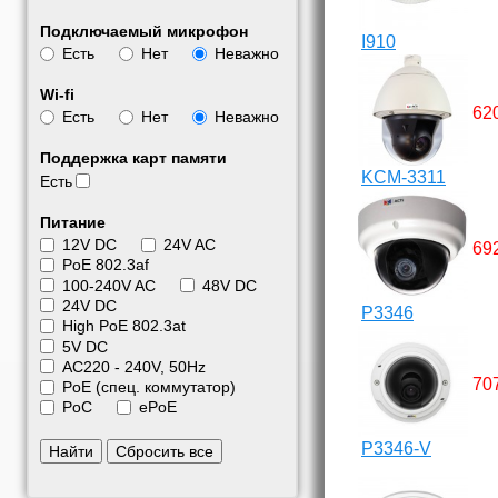
Подключаемый микрофон
I910
Есть
Нет
Неважно
Wi-fi
62
Есть
Нет
Неважно
Поддержка карт памяти
KCM-3311
Есть
Питание
12V DC
24V AC
69
PoE 802.3af
100-240V AC
48V DC
24V DC
P3346
High PoE 802.3at
5V DC
АС220 - 240V, 50Hz
70
PoE (спец. коммутатор)
PoC
ePoE
P3346-V
Найти
Сбросить все