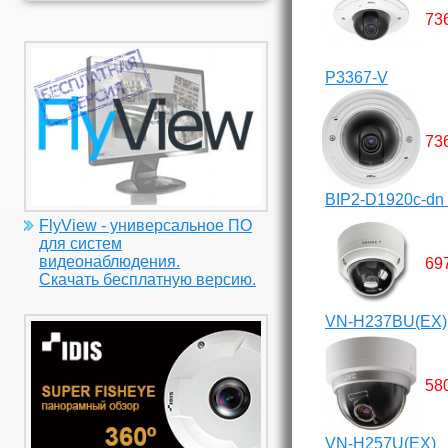
73
P3367-V
73
BIP2-D1920c-dn 
FlyView - универсальное ПО
для систем
видеонаблюдения.
69
Скачать бесплатную версию.
VN-H237BU(EX)
58
VN-H257U(EX)