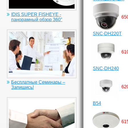
IDIS SUPER FISHEYE -
65
панорамный обзор 360°
SNC-DH220T
61
SNC-DH240
Бесплатные Семинары –
62
Запишись!
B54
61