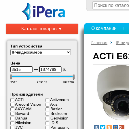
О компании
Каталог товаров ▼
Главная
IP-ви
Тип устройства
ACTi E6
Цена
—
р.
3515
939152
1874789
Производители
ACTi
Activecam
Arecont Vision
Axis
AXYCAM
Basler
Beward
Brickcom
Dahua
Geovision
Hikvision
IDIS
JVC
Panasonic