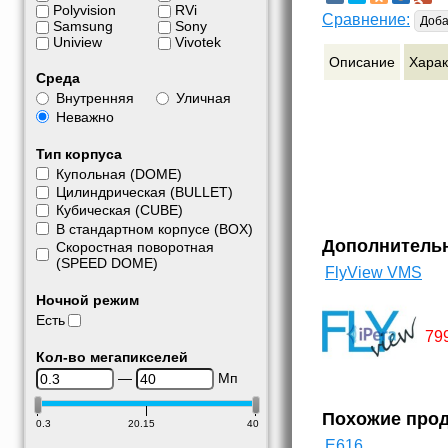
Polyvision
RVi
Сравнение:
Доба
Samsung
Sony
Uniview
Vivotek
Описание
Харак
Среда
Внутренняя
Уличная
Неважно
Тип корпуса
Купольная (DOME)
Цилиндрическая (BULLET)
Кубическая (CUBE)
В стандартном корпусе (BOX)
Дополнитель
Скоростная поворотная
(SPEED DOME)
FlyView VMS
Ночной режим
Есть
79
Кол-во мегапикселей
—
Мп
Похожие про
0.3
20.15
40
E616