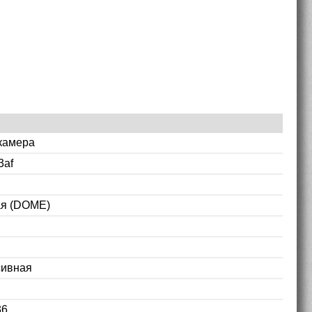
камера
3af
ая (DOME)
сивная
36