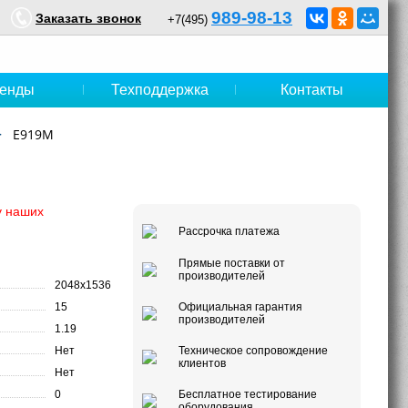
989-98-13
Заказать звонок
+7(495)
енды
Техподдержка
Контакты
E919M
у наших
Рассрочка платежа
Прямые поставки от
производителей
2048x1536
15
Официальная гарантия
производителей
1.19
Нет
Техническое сопровождение
клиентов
Нет
0
Бесплатное тестирование
оборудования