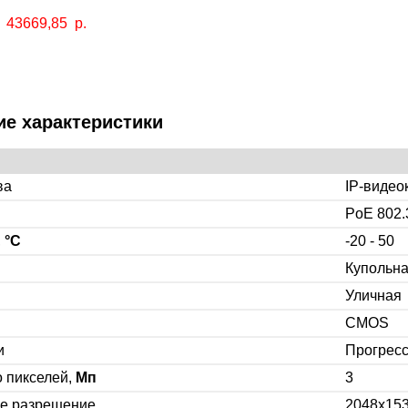
43669,85
р.
ие характеристики
ва
IP-видео
PoE 802.
,
°C
-20 - 50
Купольн
Уличная
CMOS
и
Прогрес
 пикселей,
Мп
3
е разрешение
2048x15