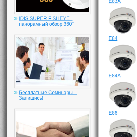
E83A
IDIS SUPER FISHEYE -
панорамный обзор 360°
E84
E84A
Бесплатные Семинары –
Запишись!
E86