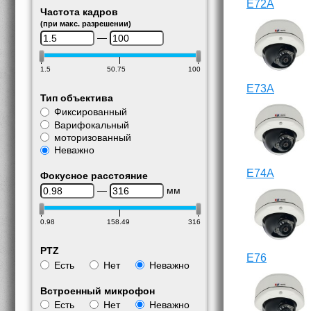
E72A
Частота кадров
(при макс. разрешении)
—
1.5
50.75
100
E73A
Тип объектива
Фиксированный
Варифокальный
моторизованный
Неважно
E74A
Фокусное расстояние
—
мм
0.98
158.49
316
PTZ
E76
Есть
Нет
Неважно
Встроенный микрофон
Есть
Нет
Неважно