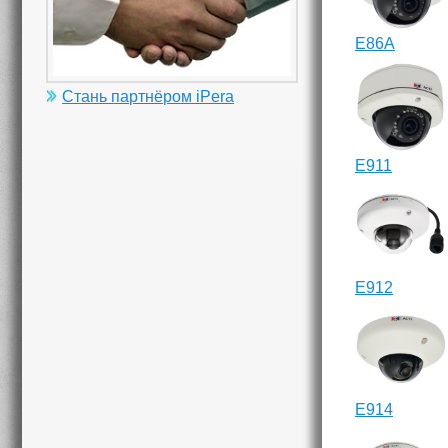
E86A
Стань партнёром iPera
E911
E912
E914