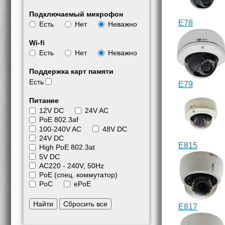
Подключаемый микрофон
E78
Есть
Нет
Неважно
Wi-fi
Есть
Нет
Неважно
Поддержка карт памяти
Есть
E79
Питание
12V DC
24V AC
PoE 802.3af
100-240V AC
48V DC
24V DC
E815
High PoE 802.3at
5V DC
АС220 - 240V, 50Hz
PoE (спец. коммутатор)
PoC
ePoE
Найти
Сбросить все
E817