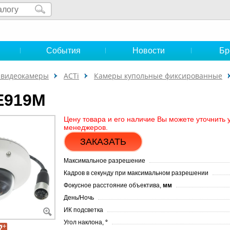
и
События
Новости
Бр
-видеокамеры
ACTi
Камеры купольные фиксированные
E919M
Цену товара и его наличие Вы можете уточнить 
менеджеров.
ЗАКАЗАТЬ
Максимальное разрешение
Кадров в секунду при максимальном разрешении
Фокусное расстояние объектива,
мм
День/Ночь
ИК подсветка
Угол наклона,
°