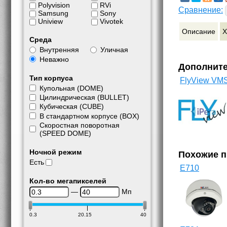
Polyvision
RVi
Сравнение:
Samsung
Sony
Uniview
Vivotek
Описание
Х
Среда
Внутренняя
Уличная
Неважно
Дополнит
Тип корпуса
FlyView VM
Купольная (DOME)
Цилиндрическая (BULLET)
Кубическая (CUBE)
В стандартном корпусе (BOX)
Скоростная поворотная
(SPEED DOME)
Ночной режим
Похожие 
Есть
E710
Кол-во мегапикселей
—
Мп
0.3
20.15
40