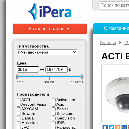
О компани
Каталог товаров ▼
Главная
IP
Тип устройства
ACTi 
Цена
—
р.
3515
939152
1874789
Производители
ACTi
Activecam
Arecont Vision
Axis
AXYCAM
Basler
Beward
Brickcom
Dahua
Geovision
Hikvision
IDIS
JVC
Panasonic