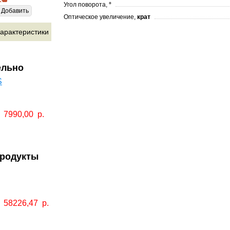
Угол поворота,
°
Добавить
Оптическое увеличение,
крат
арактеристики
ельно
S
7990,00
р.
продукты
58226,47
р.