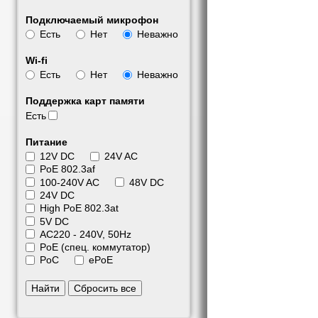
Подключаемый микрофон
Есть
Нет
Неважно
Wi-fi
Есть
Нет
Неважно
Поддержка карт памяти
Есть
Питание
12V DC
24V AC
PoE 802.3af
100-240V AC
48V DC
24V DC
High PoE 802.3at
5V DC
АС220 - 240V, 50Hz
PoE (спец. коммутатор)
PoC
ePoE
Найти
Сбросить все