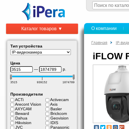
О компании
Каталог товаров ▼
Главная
IP-ви
Тип устройства
iFLOW F
Цена
—
р.
3515
939152
1874789
Производители
ACTi
Activecam
Arecont Vision
Axis
AXYCAM
Basler
Beward
Brickcom
Dahua
Geovision
Hikvision
IDIS
JVC
Panasonic