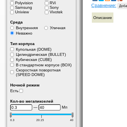
Polyvision
RVi
Сравнение:
Доба
Samsung
Sony
Uniview
Vivotek
Описание
Среда
Внутренняя
Уличная
Неважно
Тип корпуса
Купольная (DOME)
Цилиндрическая (BULLET)
Кубическая (CUBE)
В стандартном корпусе (BOX)
Скоростная поворотная
(SPEED DOME)
Ночной режим
Есть
Кол-во мегапикселей
—
Мп
0.3
20.15
40