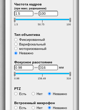
Частота кадров
(при макс. разрешении)
—
1.5
50.75
100
Тип объектива
Фиксированный
Варифокальный
моторизованный
Неважно
Фокусное расстояние
—
мм
0.98
158.49
316
PTZ
Есть
Нет
Неважно
Встроенный микрофон
Есть
Нет
Неважно