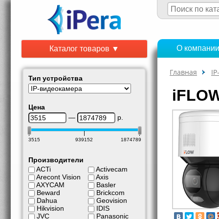
О компани
Каталог товаров ▼
Главная
IP
Тип устройства
iFLOW
Цена
—
р.
3515
939152
1874789
Производители
ACTi
Activecam
Arecont Vision
Axis
AXYCAM
Basler
Beward
Brickcom
Dahua
Geovision
Hikvision
IDIS
JVC
Panasonic