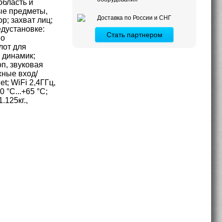
область и
ые предметы,
Доставка по России и СНГ
р; захват лиц;
едустановке:
Стать партнером
по
лот для
 динамик;
п, звуковая
жные вход/
t; WiFi 2,4ГГц,
 °C...+65 °C;
.125кг.,