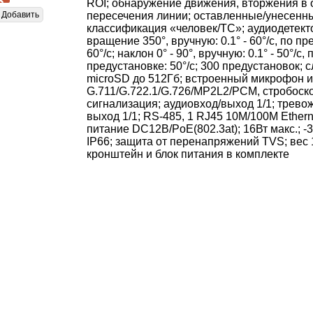
ROI; обнаружение движения, вторжения в 
Добавить
пересечения линии; оставленные/унесенн
классификация «человек/ТС»; аудиодетекто
вращение 350°, вручную: 0.1° - 60°/с, по пр
60°/с; наклон 0° - 90°, вручную: 0.1° - 50°/с, 
предустановке: 50°/с; 300 предустановок; с
microSD до 512Гб; встроенный микрофон и
G.711/G.722.1/G.726/MP2L2/PCM, стробоско
сигнализация; аудиовход/выход 1/1; трево
выход 1/1; RS-485, 1 RJ45 10M/100M Etherne
питание DC12В/PoE(802.3at); 16Вт макс.; -30
IP66; защита от перенапряжений TVS; вес 1
кронштейн и блок питания в комплекте