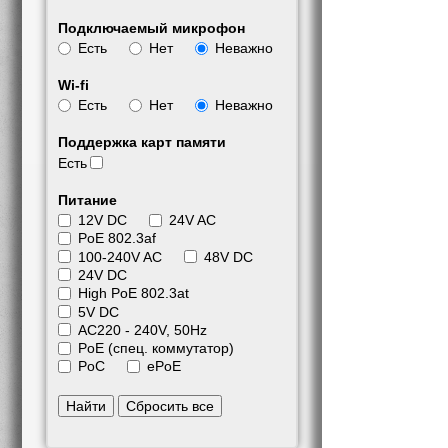
Подключаемый микрофон
Есть
Нет
Неважно
Wi-fi
Есть
Нет
Неважно
Поддержка карт памяти
Есть
Питание
12V DC
24V AC
PoE 802.3af
100-240V AC
48V DC
24V DC
High PoE 802.3at
5V DC
АС220 - 240V, 50Hz
PoE (спец. коммутатор)
PoC
ePoE
Найти
Сбросить все