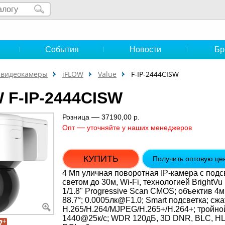
и
События
Новости
Бр
-видеокамеры
iFLOW
Value
F-IP-2444CISW
 F-IP-2444CISW
—
Розница
37190,00 р.
—
Опт
уточняйте у наших менеджеров
КУПИТЬ
Получить оптовую це
4 Мп уличная поворотная IP-камера c под
светом до 30м, Wi-Fi, технологией BrightV
1/1.8" Progressive Scan CMOS; объектив 4м
88.7°; 0.0005лк@F1.0; Smart подсветка; сж
H.265/H.264/MJPEG/H.265+/H.264+; тройной
1440@25к/с; WDR 120дБ, 3D DNR, BLC, HL