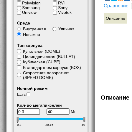
Polyvision
RVi
Сравнение:
Samsung
Sony
Uniview
Vivotek
Описание
Среда
Внутренняя
Уличная
Неважно
Тип корпуса
Купольная (DOME)
Цилиндрическая (BULLET)
Кубическая (CUBE)
В стандартном корпусе (BOX)
Скоростная поворотная
(SPEED DOME)
Ночной режим
Есть
Описание
Кол-во мегапикселей
—
Мп
0.3
20.15
40