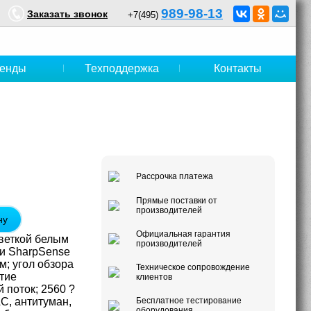
989-98-13
Заказать звонок
+7(495)
енды
Техподдержка
Контакты
Рассрочка платежа
Прямые поставки от
производителей
ну
Официальная гарантия
светкой белым
производителей
u и SharpSense
м; угол обзора
Техническое сопровождение
атие
клиентов
 поток; 2560 ?
C, антитуман,
Бесплатное тестирование
оборудования