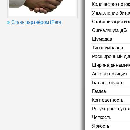
Количество пото
Управление битр
Стабилизация и
Стань партнёром iPera
Сигнал/шум,
дБ
Шумодав
Тип шумодава
Расширенный ди
Ширина динамиче
Автоэкспозиция
Баланс белого
Гамма
Контрастность
Регулировка уси
Чёткость
Яркость