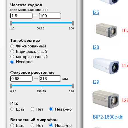
Частота кадров
(при макс. разрешении)
I25
—
1.5
50.75
100
10
Тип объектива
Фиксированный
I28
Варифокальный
моторизованный
Неважно
11
Фокусное расстояние
—
мм
I29
0.98
158.49
316
12
PTZ
Есть
Нет
Неважно
BIP2-1600c-dn
Встроенный микрофон
Есть
Нет
Неважно