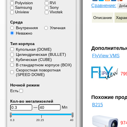
Polyvision
RVi
Сравнение:
Доба
Samsung
Sony
Uniview
Vivotek
Описание
Харак
Среда
Внутренняя
Уличная
Неважно
Тип корпуса
Дополнитель
Купольная (DOME)
Цилиндрическая (BULLET)
FlyView VMS
Кубическая (CUBE)
В стандартном корпусе (BOX)
Скоростная поворотная
79
(SPEED DOME)
Ночной режим
Есть
Похожие про
Кол-во мегапикселей
B215
—
Мп
0.3
20.15
40
97