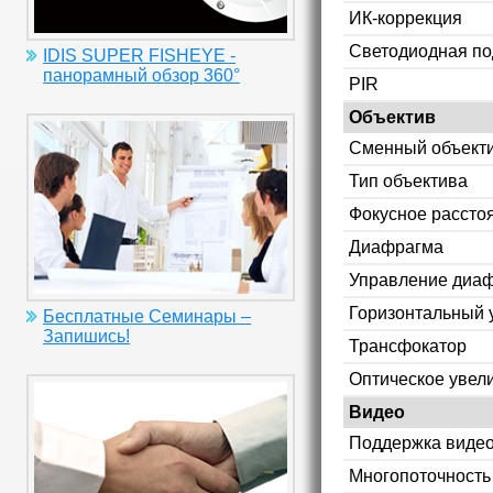
ИК-коррекция
Светодиодная по
IDIS SUPER FISHEYE -
панорамный обзор 360°
PIR
Объектив
Сменный объект
Тип объектива
Фокусное рассто
Диафрагма
Управление диа
Горизонтальный 
Бесплатные Семинары –
Запишись!
Трансфокатор
Оптическое увел
Видео
Поддержка видео
Многопоточность