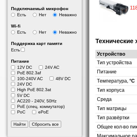
11
Подключаемый микрофон
Есть
Нет
Неважно
Wi-fi
Есть
Нет
Неважно
Технические 
Поддержка карт памяти
Есть
Устройство
Питание
Тип устройства
12V DC
24V AC
Питание
PoE 802.3af
100-240V AC
48V DC
Температура,
°C
24V DC
High PoE 802.3at
Тип корпуса
5V DC
Среда
АС220 - 240V, 50Hz
PoE (спец. коммутатор)
Тип матрицы
PoC
ePoE
Тип развёртки
Найти
Сбросить все
Общее кол-во пи
Максимальное р