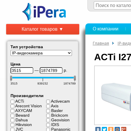
О компании
Каталог товаров ▼
Главная
IP-ви
Тип устройства
ACTi I2
Цена
—
р.
3515
939152
1874789
Производители
ACTi
Activecam
Arecont Vision
Axis
AXYCAM
Basler
Beward
Brickcom
Dahua
Geovision
Hikvision
IDIS
JVC
Panasonic