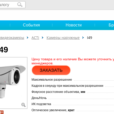
и
События
Новости
Бр
-видеокамеры
ACTi
Камеры наружные
I49
49
Цену товара и его наличие Вы можете уточнить 
менеджеров.
ЗАКАЗАТЬ
Максимальное разрешение
Кадров в секунду при максимальном разрешении
Фокусное расстояние объектива,
мм
День/Ночь
ИК подсветка
Оптическое увеличение,
крат