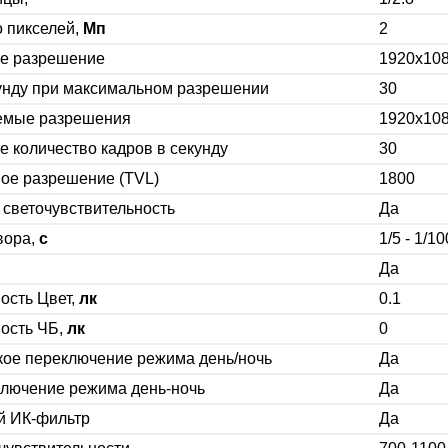
 пикселей,
Мп
2
е разрешение
1920x10
унду при максимальном разрешении
30
емые разрешения
1920x108
 количество кадров в секунду
30
ое разрешение (TVL)
1800
светочувствительность
Да
вора,
c
1/5 - 1/1
Да
ость Цвет,
лк
0.1
ость ЧБ,
лк
0
кое переключение режима день/ночь
Да
ключение режима день-ночь
Да
й ИК-фильтр
Да