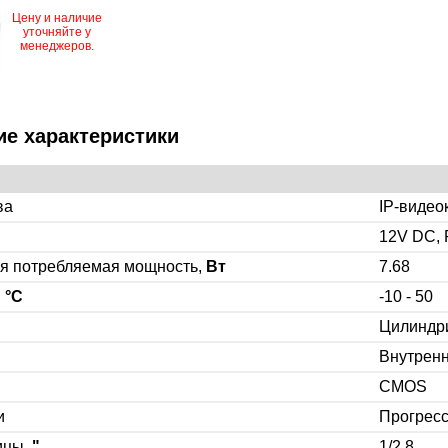
Цену и наличие
уточняйте у
менеджеров.
ие характеристики
ва
IP-видео
12V DC, 
я потребляемая мощность,
Вт
7.68
,
°C
-10 - 50
Цилиндр
Внутрен
CMOS
и
Прогрес
ицы,
"
1/2.8