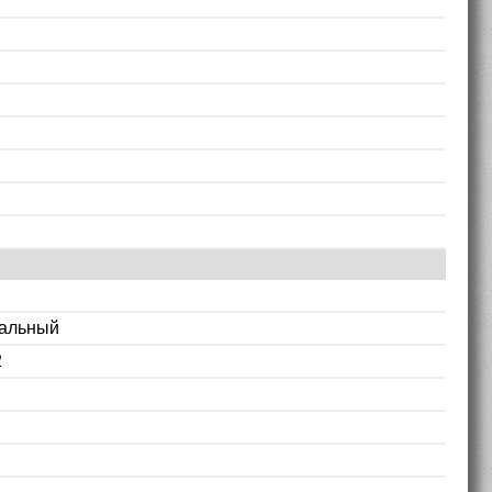
альный
2