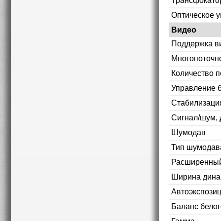
Трансфокато
Оптическое 
Видео
Поддержка в
Многопоточн
Количество п
Управление 
Стабилизаци
Сигнал/шум,
Шумодав
Тип шумодав
Расширенный
Ширина дина
Автоэкспози
Баланс белог