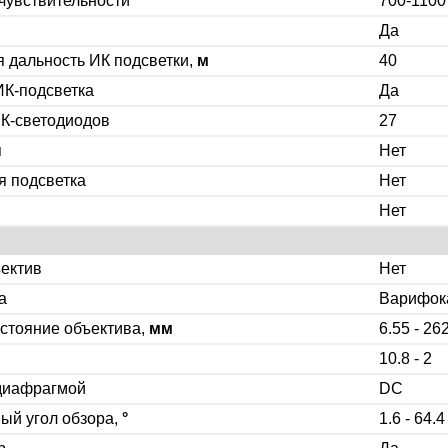
чувствительности
700-1100
Да
 дальность ИК подсветки,
м
40
ИК-подсветка
Да
ИК-светодиодов
27
я
Нет
я подсветка
Нет
Нет
ектив
Нет
а
Варифок
стояние объектива,
мм
6.55 - 26
10.8 - 2
диафрагмой
DC
ый угол обзора,
°
1.6 - 64.4