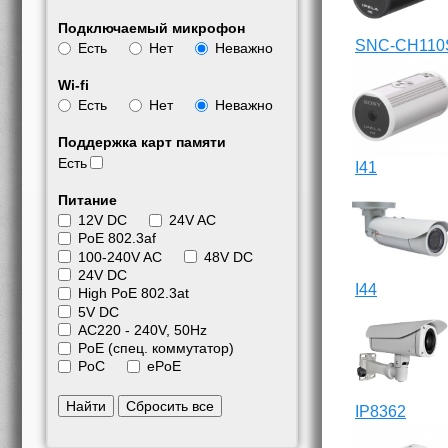
Подключаемый микрофон
SNC-CH110
Есть
Нет
Неважно
Wi-fi
Есть
Нет
Неважно
Поддержка карт памяти
Есть
I41
Питание
12V DC
24V AC
PoE 802.3af
100-240V AC
48V DC
24V DC
I44
High PoE 802.3at
5V DC
АС220 - 240V, 50Hz
PoE (спец. коммутатор)
PoC
ePoE
Найти
Сбросить все
IP8362