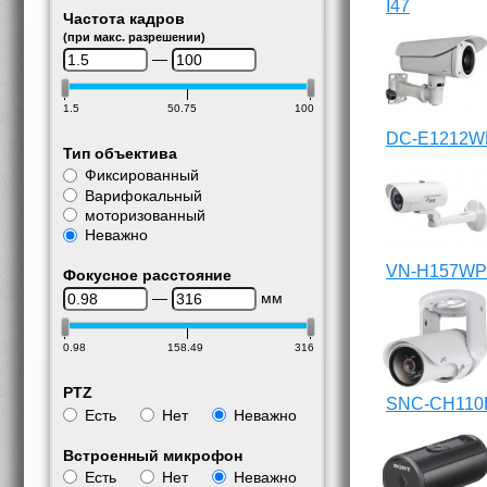
I47
Частота кадров
(при макс. разрешении)
—
1.5
50.75
100
DC-E1212W
Тип объектива
Фиксированный
Варифокальный
моторизованный
Неважно
VN-H157W
Фокусное расстояние
—
мм
0.98
158.49
316
PTZ
SNC-CH110
Есть
Нет
Неважно
Встроенный микрофон
Есть
Нет
Неважно