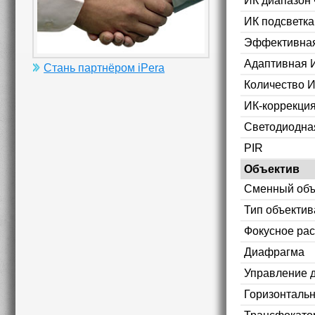
ИК диапазон 
ИК подсветка
Эффективная
Адаптивная 
Стань партнёром iPera
Количество 
ИК-коррекци
Светодиодна
PIR
Объектив
Сменный объ
Тип объектив
Фокусное рас
Диафрагма
Управление 
Горизонтальн