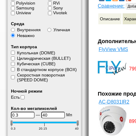
Polyvision
RVi
Сравнение:
Доба
Samsung
Sony
Uniview
Vivotek
Описание
Харак
Среда
Внутренняя
Уличная
Неважно
Дополнитель
Тип корпуса
FlyView VMS
Купольная (DOME)
Цилиндрическая (BULLET)
Кубическая (CUBE)
79
В стандартном корпусе (BOX)
Скоростная поворотная
(SPEED DOME)
Ночной режим
Похожие про
Есть
AC-D8031IR2
Кол-во мегапикселей
—
Мп
89
0.3
20.15
40