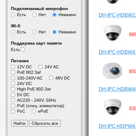
Подключаемый микрофон
Есть
Нет
Неважно
DH-IPC-HDBW1
Wi-fi
Есть
Нет
Неважно
88
Поддержка карт памяти
Есть
DH-IPC-HDBW4
Питание
12V DC
24V AC
85
PoE 802.3af
100-240V AC
48V DC
24V DC
DH-IPC-HDBW4
High PoE 802.3at
5V DC
АС220 - 240V, 50Hz
PoE (спец. коммутатор)
93
PoC
ePoE
Найти
Сбросить все
DH-IPC-HDPW4