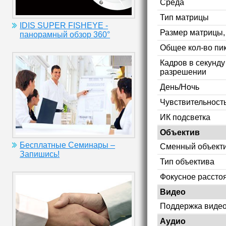
Среда
Тип матрицы
IDIS SUPER FISHEYE -
Размер матрицы
панорамный обзор 360°
Общее кол-во пи
Кадров в секунд
разрешении
День/Ночь
Чувствительность
ИК подсветка
Объектив
Бесплатные Семинары –
Сменный объект
Запишись!
Тип объектива
Фокусное рассто
Видео
Поддержка видео
Аудио