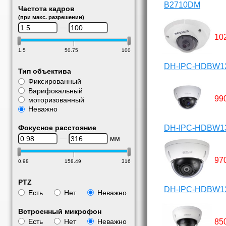
B2710DM
Частота кадров
(при макс. разрешении)
—
10
1.5
50.75
100
DH-IPC-HDBW1
Тип объектива
Фиксированный
Варифокальный
99
моторизованный
Неважно
DH-IPC-HDBW1
Фокусное расстояние
—
мм
97
0.98
158.49
316
PTZ
DH-IPC-HDBW1
Есть
Нет
Неважно
Встроенный микрофон
85
Есть
Нет
Неважно