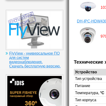
10
DH-IPC-HDW43
97
FlyView - универсальное ПО
для систем
Технические 
видеонаблюдения.
Скачать бесплатную версию.
Устройство
Тип устройства
Питание
Температура,
°C
Тип корпуса