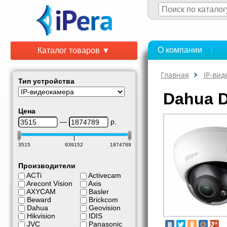
О компании
Каталог товаров ▼
Главная
IP-ви
Тип устройства
Dahua 
Цена
—
р.
3515
939152
1874789
Производители
ACTi
Activecam
Arecont Vision
Axis
AXYCAM
Basler
Beward
Brickcom
Dahua
Geovision
Hikvision
IDIS
JVC
Panasonic