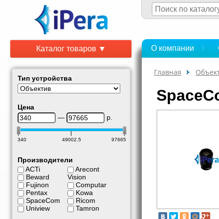
О компании
Каталог товаров ▼
Главная
Объек
Тип устройства
SpaceC
Цена
—
р.
340
49002.5
97665
Производители
ACTi
Arecont
Beward
Vision
Fujinon
Computar
Pentax
Kowa
SpaceCom
Ricom
Uniview
Tamron