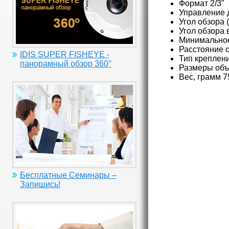
Формат 2/3"
Управление 
Угол обзора 
Угол обзора 
Минимальное
Расстояние о
IDIS SUPER FISHEYE -
Тип креплен
панорамный обзор 360°
Размеры объ
Вес, грамм 7
Бесплатные Семинары –
Запишись!