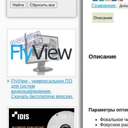
Найти
Сбросить все
Сравнение:
Доба
Описание
Описание
FlyView - универсальное ПО
для систем
видеонаблюдения.
Скачать бесплатную версию.
Параметры опти
Фокальное ч
Фокусное ра